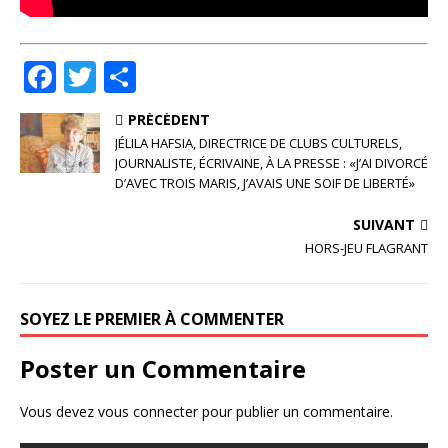
F
T
P
a
w
ar
PRÉCÉDENT
c
it
ta
JÉLILA HAFSIA, DIRECTRICE DE CLUBS CULTURELS,
e
te
g
JOURNALISTE, ÉCRIVAINE, À LA PRESSE : «J’AI DIVORCÉ
D’AVEC TROIS MARIS, J’AVAIS UNE SOIF DE LIBERTÉ»
b
r
e
o
r
SUIVANT
HORS-JEU FLAGRANT
o
k
SOYEZ LE PREMIER À COMMENTER
Poster un Commentaire
Vous devez
vous connecter
pour publier un commentaire.