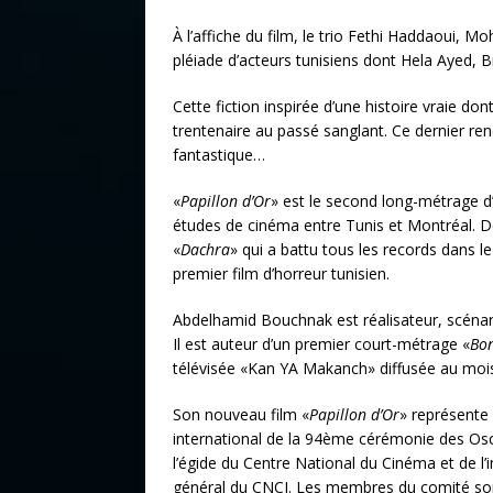
À l’affiche du film, le trio Fethi Haddaoui, 
pléiade d’acteurs tunisiens dont Hela Ayed, 
Cette fiction inspirée d’une histoire vraie dont
trentenaire au passé sanglant. Ce dernier re
fantastique…
«
Papillon d’Or
» est le second long-métrage d
études de cinéma entre Tunis et Montréal. De
«
Dachra
» qui a battu tous les records dans le
premier film d’horreur tunisien.
Abdelhamid Bouchnak est réalisateur, scénaris
Il est auteur d’un premier court-métrage «
Bo
télévisée «Kan YA Makanch» diffusée au mo
Son nouveau film «
Papillon d’Or
» représente 
international de la 94ème cérémonie des Osc
l’égide du Centre National du Cinéma et de l’
général du CNCI. Les membres du comité sont d