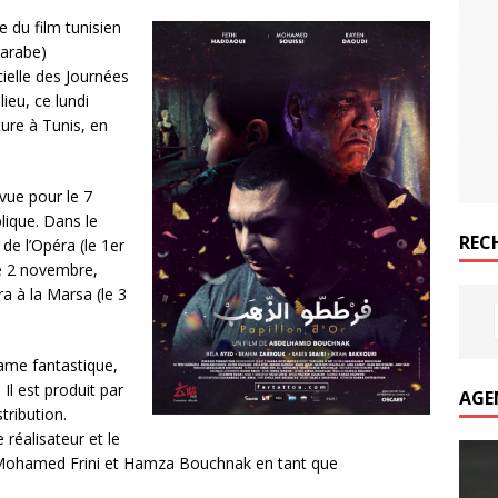
 du film tunisien
n arabe)
ielle des Journées
ieu, ce lundi
ure à Tunis, en
évue pour le 7
lique. Dans le
REC
 de l’Opéra (le 1er
e 2 novembre,
a à la Marsa (le 3
rame fantastique,
Il est produit par
AGE
tribution.
éalisateur et le
 Mohamed Frini et Hamza Bouchnak en tant que