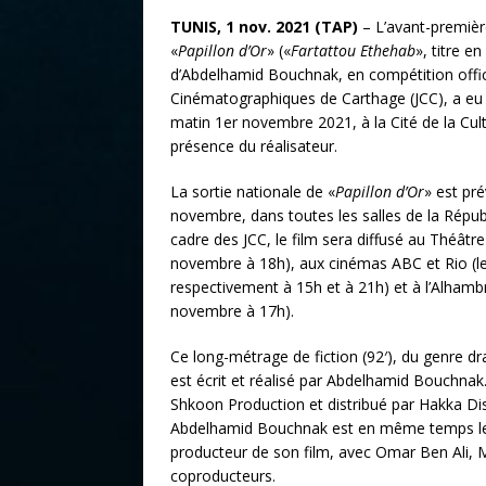
TUNIS, 1 nov. 2021 (TAP)
– L’avant-première
«
Papillon d’Or
» («
Fartattou Ethehab
», titre e
d’Abdelhamid Bouchnak, en compétition offic
Cinématographiques de Carthage (JCC), a eu l
matin 1er novembre 2021, à la Cité de la Cult
présence du réalisateur.
La sortie nationale de «
Papillon d’Or
» est pr
novembre, dans toutes les salles de la Répub
cadre des JCC, le film sera diffusé au Théâtre
novembre à 18h), aux cinémas ABC et Rio (l
respectivement à 15h et à 21h) et à l’Alhambr
novembre à 17h).
Ce long-métrage de fiction (92′), du genre d
est écrit et réalisé par Abdelhamid Bouchnak. 
Shkoon Production et distribué par Hakka Dis
Abdelhamid Bouchnak est en même temps le r
producteur de son film, avec Omar Ben Ali,
coproducteurs.