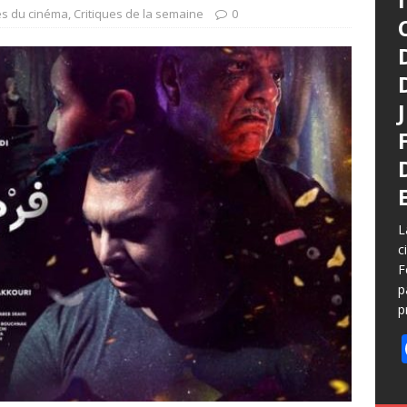
és du cinéma
,
Critiques de la semaine
0
L
c
F
p
p