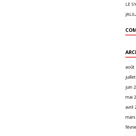
LE S
JALI
COM
ARC
août
juille
juin 
mai 
avril
mars
févri