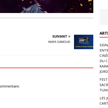
ART
SUIVANT
WAFA SAMOUD
SIGN
ENTR
CINÉ
DU C
KARA
JORD
FEST
SACR
commentaire.
TUNI
LES 
CART