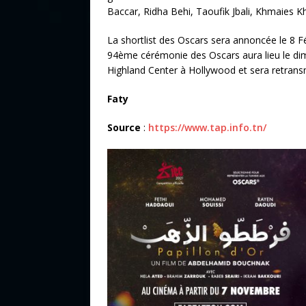
Baccar, Ridha Behi, Taoufik Jbali, Khmaies K
La shortlist des Oscars sera annoncée le 8 Fév
94ème cérémonie des Oscars aura lieu le d
Highland Center à Hollywood et sera retransmi
Faty
Source
:
https://www.tap.info.tn/