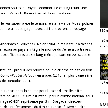
Mohamed Souissi et Rayen Dhaouadi. Le casting réunit une
Brahim Zarrouk, Rabeb Srairi et Ikram Bakkouri.
 le réalisateur a été le témoin, relate la vie de Moez, policier
ncontre un petit garçon avec qui il entreprend un voyage
39èm
19èm
’Abdelhamid Bouchnak. Né en 1984, le réalisateur a fait des
2026
 retour au pays, il intègre le monde du 7ème art à travers
 box office tunisien. Ce long-métrage, sorti en 2018, est le
te, et il produit des œuvres pour le cinéma et la télévision.
nbon
», «
Kaabet Haloua
» en arabe, (2017) en plus d’une série
is de Ramadan 2021.
37èm
la Tunisie dans la course pour l’Oscar du meilleur film
13èm
ars de 2022. Ce film est retenu par un comité national sous
image (CNCI), représenté par Slim Dargachi, directeur
NOT
es professionnels du film en Tunisie, à savoir : Jalila