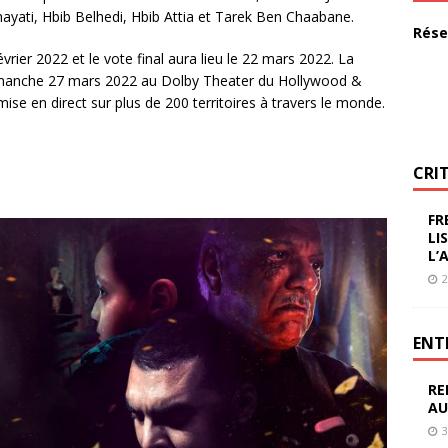
hayati, Hbib Belhedi, Hbib Attia et Tarek Ben Chaabane.
Rése
rier 2022 et le vote final aura lieu le 22 mars 2022. La
imanche 27 mars 2022 au Dolby Theater du Hollywood &
se en direct sur plus de 200 territoires à travers le monde.
CRI
FR
LI
L’
2
ENT
RE
AU
3