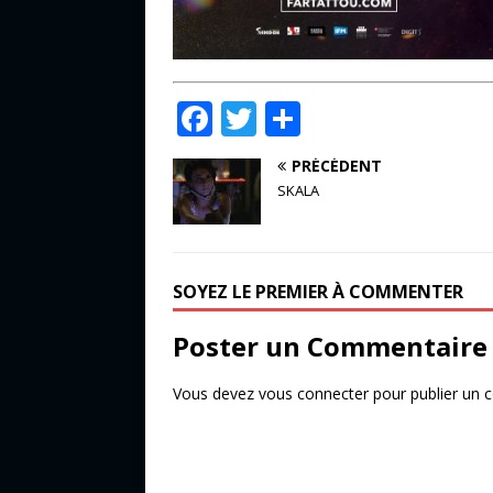
F
T
P
a
w
ar
PRÉCÉDENT
c
it
ta
SKALA
e
te
g
b
r
e
o
r
SOYEZ LE PREMIER À COMMENTER
o
Poster un Commentaire
k
Vous devez
vous connecter
pour publier un 