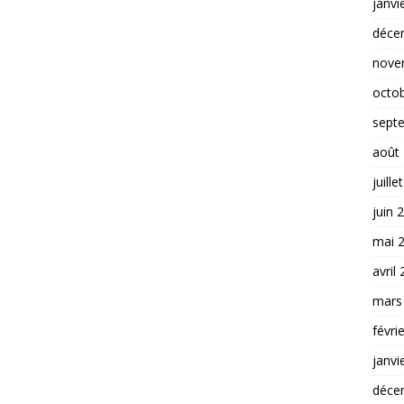
janvi
déce
nove
octo
sept
août
juille
juin 
mai 
avril
mars
févri
janvi
déce