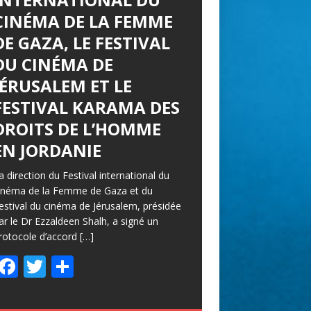
CINÉMA DE LA FEMME
DE GAZA, LE FESTIVAL
DU CINÉMA DE
JÉRUSALEM ET LE
FESTIVAL KARAMA DES
DROITS DE L’HOMME
EN JORDANIE
a direction du Festival international du
inéma de la Femme de Gaza et du
estival du cinéma de Jérusalem, présidée
ar le Dr Ezzaldeen Shalh, a signé un
rotocole d’accord
[…]
F
T
P
ac
w
ar
e
itt
ta