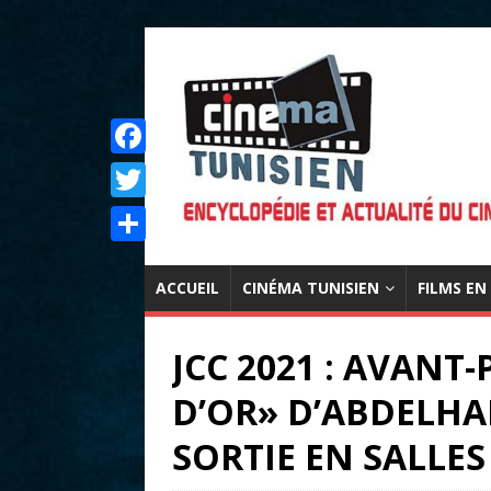
F
a
T
c
w
P
e
i
ACCUEIL
CINÉMA TUNISIEN
FILMS EN
a
b
t
r
o
JCC 2021 : AVANT
t
t
o
e
D’OR» D’ABDELH
a
k
r
g
SORTIE EN SALLE
e