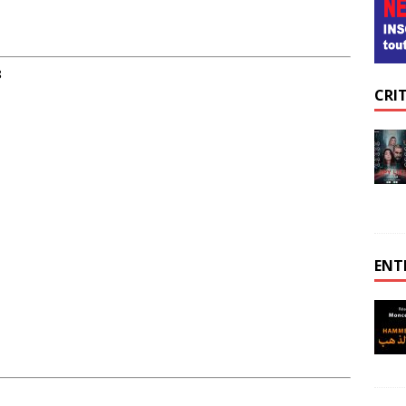
CRI
8
ENT