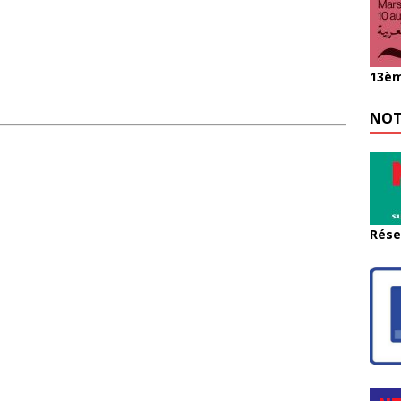
13èm
NOT
Rése