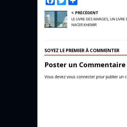
F
T
P
a
w
ar
PRÉCÉDENT
c
it
ta
LE LIVRE DES MARGES, UN LIVRE 
e
te
g
NACER KHEMIR
b
r
e
o
r
SOYEZ LE PREMIER À COMMENTER
o
k
Poster un Commentaire
Vous devez
vous connecter
pour publier un 