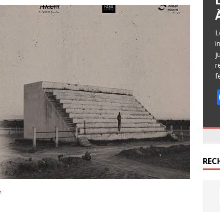
L
i
j
r
f
REC
f
AGE