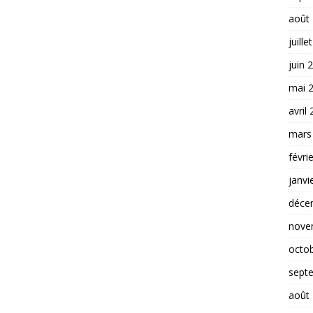
juille
juin 
mai 
avril
mars
févri
janvi
déce
nove
octo
sept
août
juille