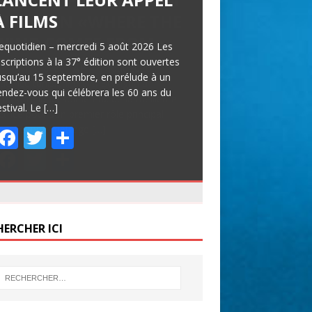
À FILMS
equotidien – mercredi 5 août 2026 Les
nscriptions à la 37° édition sont ouvertes
usqu’au 15 septembre, en prélude à un
endez-vous qui célébrera les 60 ans du
estival. Le
[…]
F
T
P
ac
w
ar
e
itt
ta
b
er
g
HERCHER ICI
o
er
o
k
NDA DES FESTIVALS