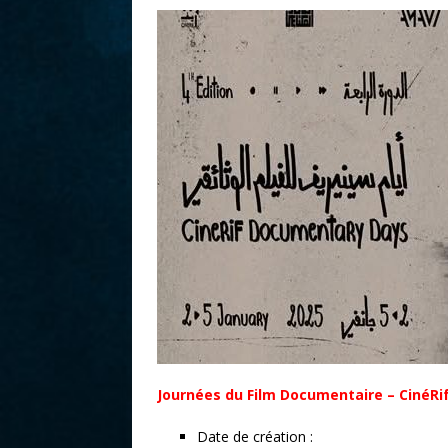
r
Journées du Film Documentaire – CinéRi
Date de création :