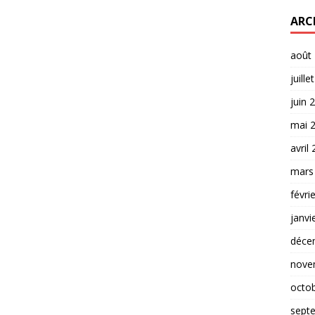
août
juille
juin 
mai 
avril
mars
févri
janvi
déce
nove
octo
sept
août