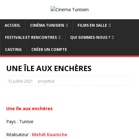
ACCUEIL
CINÉMA TUNISIEN
FILMS EN SALLE
FESTIVALS ET RENCONTRES
QUI SOMMES-NOUS ?
CASTING
CRÉER UN COMPTE
UNE ÎLE AUX ENCHÈRES
12 juillet 2021
projettut
Une île aux enchères
Pays : Tunisie
Réalisateur :
Mehdi Kaaniche