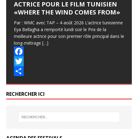
ACTRICE POUR LE FILM TUNISIEN
«WHERE THE WIND COMES FROM»
Par : WMC avec TAP – 4 août 2026 L’actrice tunisienne
Eya Bellagha a remporté lundi soir le Prix de la
meilleure actrice pour son premier rôle principal dans le
long-métrage
[…]
F
a
T
c
w
P
e
i
a
RECHERCHER ICI
b
t
r
o
t
t
o
e
a
k
r
g
AGENDA DES FESTIVALS