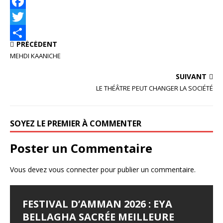
F
a
T
PRÉCÉDENT
c
w
P
MEHDI KAANICHE
e
i
a
SUIVANT
b
t
r
LE THÉÂTRE PEUT CHANGER LA SOCIÉTÉ
o
t
t
o
e
a
SOYEZ LE PREMIER À COMMENTER
k
r
g
e
Poster un Commentaire
r
Vous devez
vous connecter
pour publier un commentaire.
FESTIVAL D’AMMAN 2026 : EYA
BELLAGHA SACRÉE MEILLEURE