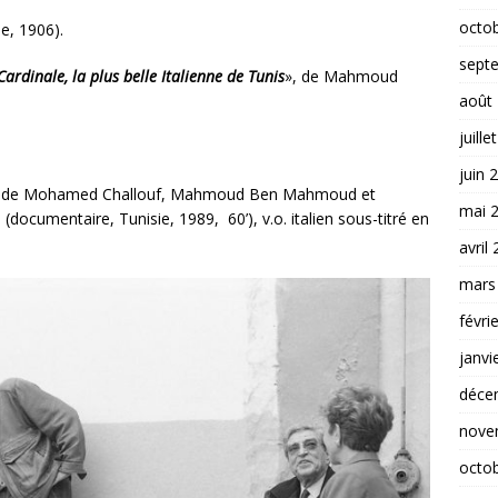
octo
e, 1906).
sept
ardinale, la plus belle Italienne de Tunis
», de Mahmoud
août
juille
juin 
, de Mohamed Challouf, Mahmoud Ben Mahmoud et
mai 
cumentaire, Tunisie, 1989, 60’), v.o. italien sous-titré en
avril
mars
févri
janvi
déce
nove
octo