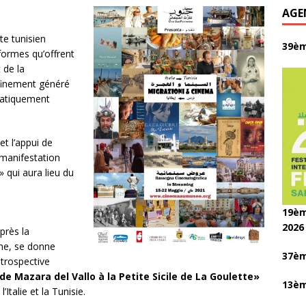
AGE
te tunisien
39èm
formes qu’offrent
 de la
finement généré
ratiquement
t l’appui de
 manifestation
 qui aura lieu du
19èm
2026
près la
mme, se donne
37èm
trospective
de Mazara del Vallo à la Petite Sicile de La Goulette»
13èm
’Italie et la Tunisie.