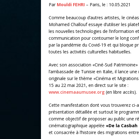
Par
Mouldi FEHRI
– Paris, le : 10.05.2021
Comme beaucoup d’autres artistes, le cinéas
Mohamed Challouf essaye d’utiliser les plate
les nouvelles technologies de l’information et
communication pour contourner le long con
par la pandémie du Covid-19 et qui bloque p
toutes les activités culturelles habituelles.
Avec son association «Ciné-Sud Patrimoine» e
l’ambassade de Tunisie en Italie, il lance une
originale sur le thème «Cinéma et Migrations»
15 au 22 mai 2021, en direct sur le site :
www.cinemaaumusee.org
(en libre accès).
Cette manifestation dont vous trouverez ci-a
présentation détaillée et surtout le progra
comme objectif de proposer au public une ré
cinématographique appelée
«De la Casbah 
et consacrée à l’histoire des migrations entre l