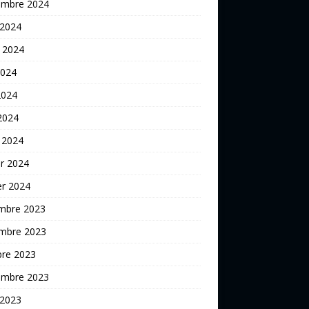
embre 2024
 2024
t 2024
2024
2024
 2024
 2024
er 2024
er 2024
mbre 2023
mbre 2023
bre 2023
embre 2023
 2023