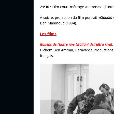
21:30 :
Film court-métrage «surprise» (Tunisi
À suivre, projection du film portrait «
Claudia C
Ben Mahmoud (1994).
Les films
Italiens de l’autre rive
(
Italiani dell’altra riva
)
Hichem Ben Ammar, Caravanes Productions. (do
français.