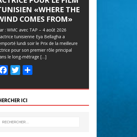
TUNISIEN «WHERE THE
WIND COMES FROM»
ar : WMC avec TAP – 4 août 2026
’actrice tunisienne Eya Bellagha a
emporté lundi soir le Prix de la meilleure
ctrice pour son premier rôle principal
ans le long-métrage
[…]
F
T
P
ac
w
ar
e
itt
ta
b
er
g
HERCHER ICI
o
er
o
k