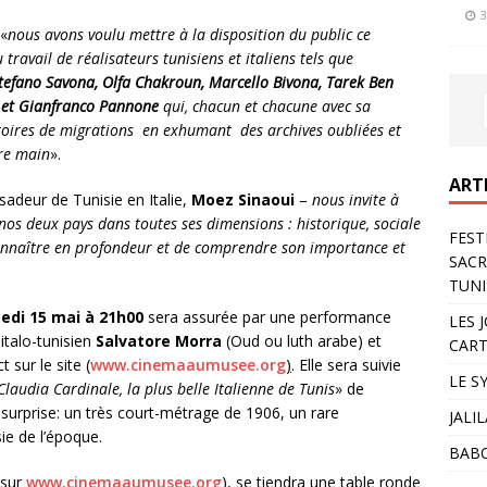
3
 «
nous avons voulu mettre à la disposition du public ce
ravail de réalisateurs tunisiens et italiens tels que
tefano Savona, Olfa Chakroun, Marcello Bivona, Tarek Ben
 et Gianfranco Pannone
qui, chacun et chacune avec sa
istoires de migrations en exhumant des archives oubliées et
re main
».
ART
adeur de Tunisie en Italie,
Moez Sinaoui
–
nous invite à
os deux pays dans toutes ses dimensions : historique, sociale
FEST
connaître en profondeur et de comprendre son importance et
SACR
TUNI
edi 15 mai à 21h00
sera assurée par une performance
LES 
 italo-tunisien
Salvatore Morra
(Oud ou luth arabe) et
CART
 sur le site (
www.cinemaaumusee.org
)
. Elle sera suivie
LE S
Claudia Cardinale, la plus belle Italienne de Tunis
» de
rprise: un très court-métrage de 1906, un rare
JALI
ie de l’époque.
BAB
 sur
www.cinemaaumusee.org
)
, se tiendra une table ronde