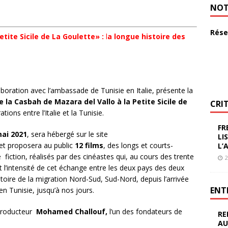
NOT
Rése
tite Sicile de La Goulette» :
l
a longue histoire des
boration avec l’ambassade de Tunisie en Italie, présente la
e la Casbah de Mazara del Vallo à la Petite Sicile de
CRI
tions entre l’Italie et la Tunisie.
FR
mai 2021
, sera hébergé sur le site
LI
 et proposera au public
12 films
, des longs et courts-
L’
iction, réalisés par des cinéastes qui, au cours des trente
2
 l’intensité de cet échange entre les deux pays des deux
istoire de la migration Nord-Sud, Sud-Nord, depuis l’arrivée
ENT
en Tunisie, jusqu’à nos jours.
 producteur
Mohamed Challouf,
l’un des fondateurs de
RE
AU