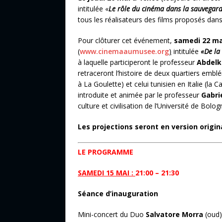
intitulée «
Le rôle du cinéma dans la sauvegard
tous les réalisateurs des films proposés dans
Pour clôturer cet événement,
samedi 22 ma
(
www.cinemaaumusee.org
)
intitulée
«De la
à laquelle participeront le professeur
Abdelk
retraceront l’histoire de deux quartiers emblé
à La Goulette) et celui tunisien en Italie (la
introduite et animée par le professeur
Gabri
culture et civilisation de l’Université de Bolog
Les projections seront en version origina
LE PROGRAMME
SAMEDI 15 MAI
:
21:00 – 21:30
Séance d’inauguration
Mini-concert du Duo
Salvatore Morra
(oud