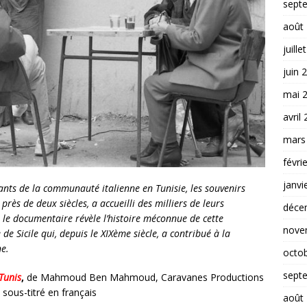
sept
août
juille
juin 
mai 
avril
mars
févri
janvi
nts de la communauté italienne en Tunisie, les souvenirs
près de deux siècles, a accueilli des milliers de leurs
déce
 le documentaire révèle l’histoire méconnue de cette
nove
e Sicile qui, depuis le XIXème siècle, a contribué à la
ne.
octo
sept
 Tunis
,
de Mahmoud Ben Mahmoud, Caravanes Productions
n sous-titré en français
août