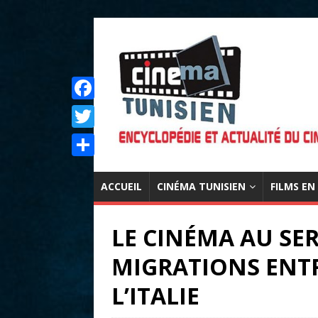
F
a
T
c
w
P
e
i
ACCUEIL
CINÉMA TUNISIEN
FILMS EN
a
b
t
r
o
LE CINÉMA AU SER
t
t
o
e
MIGRATIONS ENTR
a
k
r
g
L’ITALIE
e