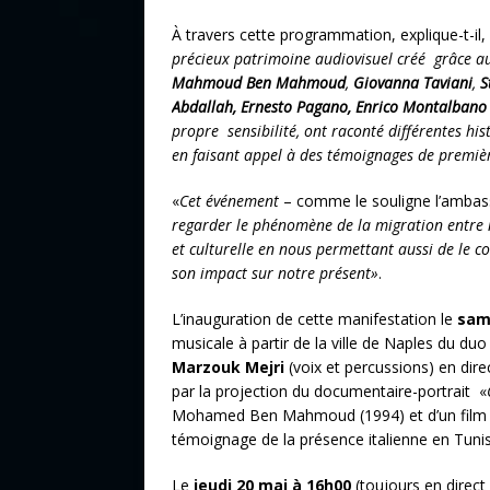
À travers cette programmation, explique-t-il,
précieux patrimoine audiovisuel créé grâce au t
Mahmoud Ben Mahmoud
,
Giovanna Taviani
,
S
Abdallah, Ernesto Pagano, Enrico Montalbano
propre sensibilité, ont raconté différentes h
en faisant appel à des témoignages de premiè
«
Cet événement
– comme le souligne l’ambass
regarder le phénomène de la migration entre n
et culturelle en nous permettant aussi de le 
son impact sur notre présent»
.
L’inauguration de cette manifestation le
sam
musicale à partir de la ville de Naples du duo
Marzouk Mejri
(voix et percussions) en direct
par la projection du documentaire-portrait «
Mohamed Ben Mahmoud (1994) et d’un film su
témoignage de la présence italienne en Tunis
Le
jeudi 20 mai à 16h00
(toujours en direct