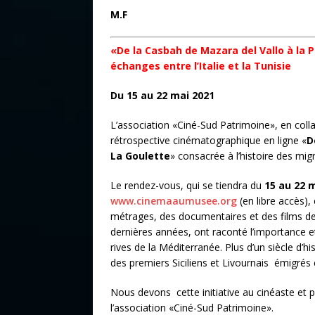
M.F
«De la Casbah de Mazara del Vallo à la Pe
échanges entre l’Italie et la Tunisie
Du 15 au 22 mai 2021
L’association «Ciné-Sud Patrimoine», en colla
rétrospective cinématographique en ligne «
D
La Goulette
» consacrée à l’histoire des migra
Le rendez-vous, qui se tiendra du
15 au 22 
www.cinemaaumusee.org
(en libre accès),
métrages, des documentaires et des films de f
dernières années, ont raconté l’importance et
rives de la Méditerranée. Plus d’un siècle d’h
des premiers Siciliens et Livournais émigrés 
Nous devons cette initiative au cinéaste et
l’association «Ciné-Sud Patrimoine».