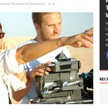
 cinéma
,
Festivals et Rencontres
0
P
L
r
a
d
REC