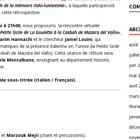
e de la mémoire italo-tunisienne
», à laquelle participeront
COM
 cette rétrospective.
i à 21h00
, nous proposons la rencontre virtuelle
ARC
 Petite Sicile de La Goulette à la Casbah de Mazara del Vallo»
,
arim Hannachi
et le chercheur
Jamel Louini
, qui
août
matiques de la présence italienne en Tunisie (la Petite Sicile
 Casbah de Mazara del Vallo). Cette séance de clôture sera
juille
ele Montalbano
, enseignant au département histoire,
juin 
ne.
mai 
le sous-titrée (italien / français).
avril
mars
févri
janvi
déce
) et
Marzouk Mejri
(chant et percussions).
nove