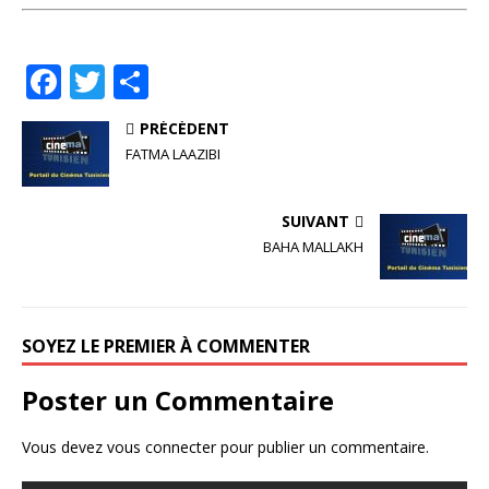
F
T
P
a
w
ar
PRÉCÉDENT
c
it
ta
FATMA LAAZIBI
e
te
g
b
r
e
SUIVANT
o
r
BAHA MALLAKH
o
k
SOYEZ LE PREMIER À COMMENTER
Poster un Commentaire
Vous devez
vous connecter
pour publier un commentaire.