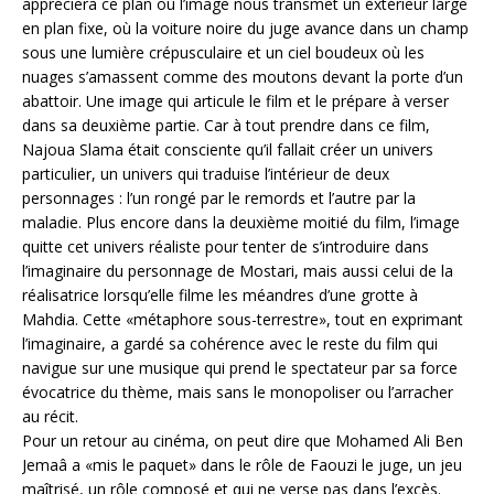
appréciera ce plan où l’image nous transmet un extérieur large
en plan fixe, où la voiture noire du juge avance dans un champ
sous une lumière crépusculaire et un ciel boudeux où les
nuages s’amassent comme des moutons devant la porte d’un
abattoir. Une image qui articule le film et le prépare à verser
dans sa deuxième partie. Car à tout prendre dans ce film,
Najoua Slama était consciente qu’il fallait créer un univers
particulier, un univers qui traduise l’intérieur de deux
personnages : l’un rongé par le remords et l’autre par la
maladie. Plus encore dans la deuxième moitié du film, l’image
quitte cet univers réaliste pour tenter de s’introduire dans
l’imaginaire du personnage de Mostari, mais aussi celui de la
réalisatrice lorsqu’elle filme les méandres d’une grotte à
Mahdia. Cette «métaphore sous-terrestre», tout en exprimant
l’imaginaire, a gardé sa cohérence avec le reste du film qui
navigue sur une musique qui prend le spectateur par sa force
évocatrice du thème, mais sans le monopoliser ou l’arracher
au récit.
Pour un retour au cinéma, on peut dire que Mohamed Ali Ben
Jemaâ a «mis le paquet» dans le rôle de Faouzi le juge, un jeu
maîtrisé, un rôle composé et qui ne verse pas dans l’excès.