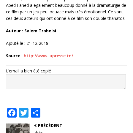
Abed Fahed a également beaucoup donné à la dramaturgie de
ce film par un jeu peu loquace mais très émotionnel. Ce sont
ces deux acteurs qui ont donné à ce film son double thanatos.
Auteur : Salem Trabelsi
Ajouté le : 21-12-2018
Source
:
http://www.lapresse.tn/
L’email a bien été copié
F
T
P
a
w
ar
PRÉCÉDENT
c
it
ta
مختار