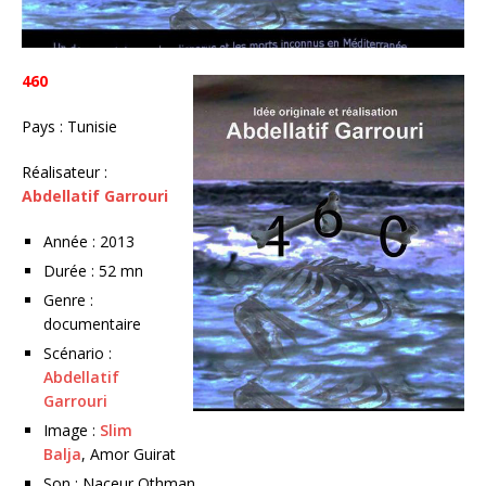
460
Pays : Tunisie
Réalisateur :
Abdellatif Garrouri
Année : 2013
Durée : 52 mn
Genre :
documentaire
Scénario :
Abdellatif
Garrouri
Image :
Slim
Balja
, Amor Guirat
Son : Naceur Othman