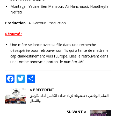
Montage : Yacine Ben Mansour, Ali Hanchaoui, Houdheyfa
Neffati
Production
: A. Garrouri Production
Résumé :
Une mère se lance avec sa fille dans une recherche
désespérée pour retrouver son fils qui a tenté de mettre le
cap clandestinement vers l’Europe. Elles le retrouvent dans
une tombe anonyme portant le numéro 460.
F
T
P
a
w
ar
PRÉCÉDENT
c
it
ta
الفيلم الوثائقي «خنقتونا» لزياد حداد : الكاميرا أداة للتّوثيق
e
te
g
والنّضال
b
r
e
SUIVANT