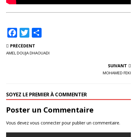
F
T
P
a
w
ar
PRÉCÉDENT
c
it
ta
AMEL DOUJA DHAOUADI
e
te
g
SUIVANT
b
r
e
MOHAMED FEKI
o
r
o
SOYEZ LE PREMIER À COMMENTER
k
Poster un Commentaire
Vous devez
vous connecter
pour publier un commentaire.