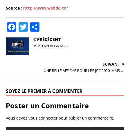
Source
:
http://www.webdo.tn/
F
T
P
a
w
ar
PRÉCÉDENT
c
it
ta
MUSTAPHA GNAOUI
e
te
g
b
r
e
SUIVANT
o
r
UNE BELLE AFFICHE POUR LES JCC 2020, MAIS …
o
k
SOYEZ LE PREMIER À COMMENTER
Poster un Commentaire
Vous devez
vous connecter
pour publier un commentaire.