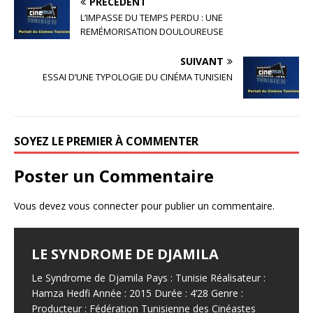
PRÉCÉDENT
c
it
ta
L’IMPASSE DU TEMPS PERDU : UNE
e
te
g
REMÉMORISATION DOULOUREUSE
b
r
e
SUIVANT
o
r
ESSAI D’UNE TYPOLOGIE DU CINÉMA TUNISIEN
o
k
SOYEZ LE PREMIER À COMMENTER
Poster un Commentaire
Vous devez
vous connecter
pour publier un commentaire.
LE SYNDROME DE DJAMILA
JALILA BORHANE
BABOUNA BEN AYED
«SOLEIL DES HYÈNES» : COMMENT
SONIA MEDDEB
RIDHA BÉHI QUESTIONNAIT DÉJÀ
Le Syndrome de Djamila Pays : Tunisie Réalisateur :
Jalila Borhane Actrice. Filmographie de Jalila Borhane,
Babouna Ben Ayed Actrice. Filmographie de Babouna
Sonia Meddeb Actrice, née à Tunis. Sonia Meddeb est
LE TOURISME DE MASSE EN TUNISIE
Hamza Hedfi Année : 2015 Durée : 4’28 Genre :
actrice : 1998 : Demain, je brûle (Ghodoua nahreg), de
Ben Ayed, actrice : 1995 : Tourba (CM), de Moncef
une actrice tunisienne qui s’est fait connaître à la fin
IL Y A CINQUANTE ANS
Producteur : Fédération Tunisienne des Cinéastes
Mohamed Ben Smail. Télévision : 1992 : Itarafat
Dhouib. 1998 : Demain, je brûle (Ghodoua nahreg), de
des années 80 grâce aux séries de Ramadan «L’Amour