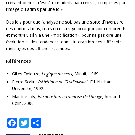
conventionnels, c’est-à-dire admis par contrat, composés par
l’image ou admis par une loi».
Des lois pour que l’analyse ne soit pas une sorte d’inventaire
des connotations, mais un éclairage pour pouvoir comprendre
et montrer, s’il y a une «modification», pour ne pas dire une
évolution et des tendances, dans l’interaction des différents
messages des affiches retenues.
Références :
Gilles Deleuze,
Logique du sens
, Minuit, 1969.
Pierre Sorlin,
Esthétique de l’Audiovisuel
, Ed. Nathan
Université, 1992.
Martine Joly,
Introduction à l’analyse de l’image
, Armand
Colin, 2006.
F
T
P
a
w
ar