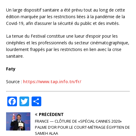
Un large dispositif sanitaire a été prévu tout au long de cette
édition marquée par les restrictions liées à la pandémie de la
Covid-19, afin d’assurer la sécurité du public et des invités.
La tenue du Festival constitue une lueur d’espoir pour les
cinéphiles et les professionnels du secteur cinématographique,
lourdement frappés par les restrictions en lien avec la crise
sanitaire.
Faty
Source :
https://www.tap.info.tn/fr/
F
T
P
a
w
ar
PRÉCÉDENT
c
it
ta
FRANCE — CLÔTURE DE «SPÉCIAL CANNES 2020»
e
te
g
PALME D’OR POUR LE COURT-MÉTRAGE ÉGYPTIEN DE
SAMEH ALAA