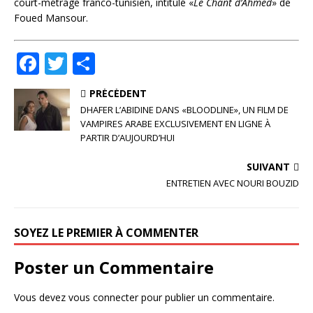
court-métrage franco-tunisien, intitulé «
Le Chant d’Ahmed
» de
Foued Mansour.
F
T
P
a
w
ar
PRÉCÉDENT
c
it
ta
DHAFER L’ABIDINE DANS «BLOODLINE», UN FILM DE
e
te
g
VAMPIRES ARABE EXCLUSIVEMENT EN LIGNE À
PARTIR D’AUJOURD’HUI
b
r
e
o
r
SUIVANT
ENTRETIEN AVEC NOURI BOUZID
o
k
SOYEZ LE PREMIER À COMMENTER
Poster un Commentaire
Vous devez
vous connecter
pour publier un commentaire.