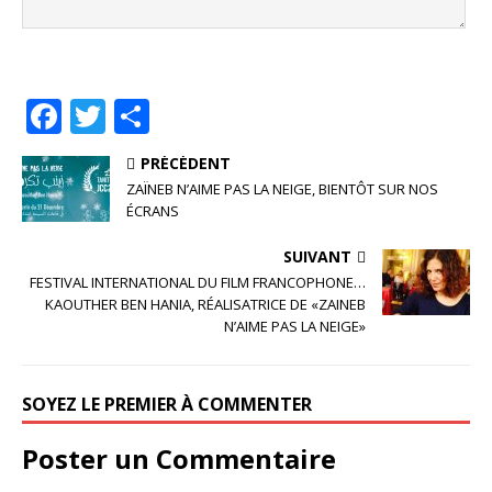
F
T
P
a
w
ar
PRÉCÉDENT
c
it
ta
ZAÏNEB N’AIME PAS LA NEIGE, BIENTÔT SUR NOS
e
te
g
ÉCRANS
b
r
e
SUIVANT
o
r
FESTIVAL INTERNATIONAL DU FILM FRANCOPHONE…
KAOUTHER BEN HANIA, RÉALISATRICE DE «ZAINEB
o
N’AIME PAS LA NEIGE»
k
SOYEZ LE PREMIER À COMMENTER
Poster un Commentaire