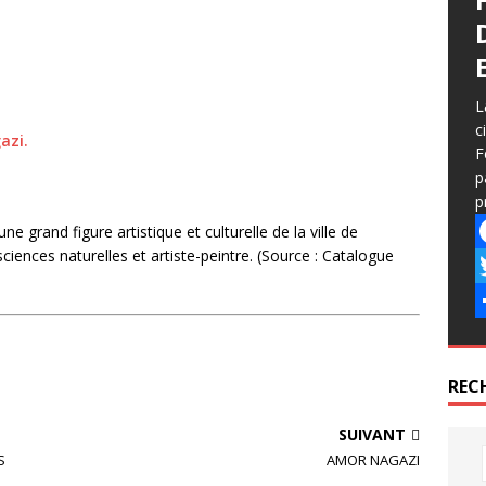
L
c
azi.
F
p
p
 grand figure artistique et culturelle de la ville de
iences naturelles et artiste-peintre. (Source : Catalogue
F
a
T
c
P
e
i
a
REC
b
t
r
SUIVANT
o
t
t
S
AMOR NAGAZI
o
e
a