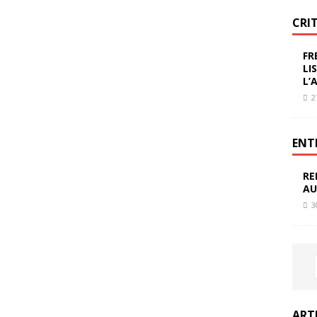
CRI
FR
LI
L’
2
ENT
RE
AU
3
ART