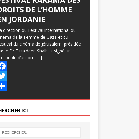
DROITS DE L’HOMME
EN JORDANIE
a direction du Festival international du
inéma de la Femme de Gaza et du
estival du cinéma de Jérusalem, présidée
ar le Dr Ezzaldeen Shalh, a signé un
rotocole d’accord
[…]
w
HERCHER ICI