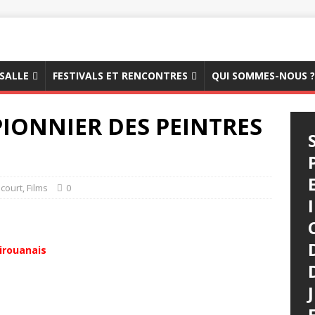
 SALLE
FESTIVALS ET RENCONTRES
QUI SOMMES-NOUS ?
PIONNIER DES PEINTRES
court
,
Films
0
airouanais