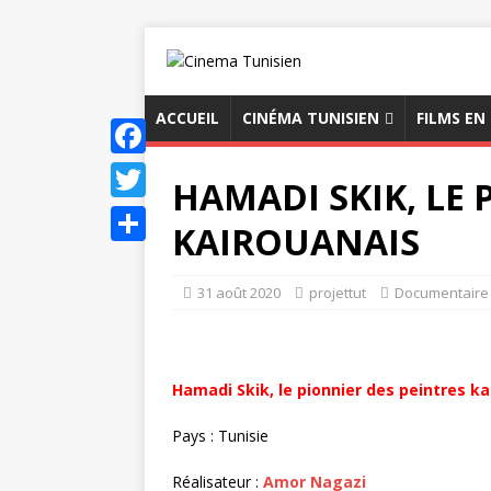
ACCUEIL
CINÉMA TUNISIEN
FILMS EN
F
HAMADI SKIK, LE 
a
T
KAIROUANAIS
c
w
P
e
i
a
31 août 2020
projettut
Documentaire 
b
t
r
o
t
t
o
e
Hamadi Skik, le pionnier des peintres k
a
k
r
g
Pays : Tunisie
e
Réalisateur :
Amor Nagazi