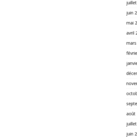
juille
juin 
mai 
avril
mars
févri
janvi
déce
nove
octo
sept
août
juille
juin 