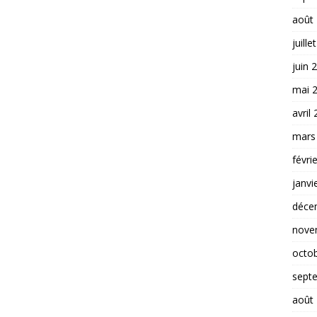
août
juille
juin 
mai 
avril
mars
févri
janvi
déce
nove
octo
sept
août