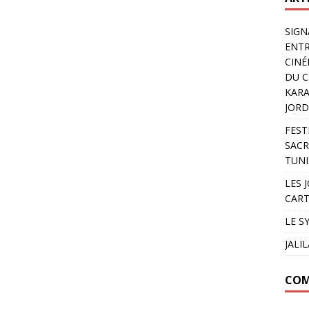
SIGN
ENTR
CINÉ
DU C
KARA
JORD
FEST
SACR
TUNI
LES 
CART
LE S
JALI
COM