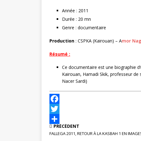
r
Année : 2011
Durée : 20 mn
Genre : documentaire
Production
: CSPKA (Kairouan) – A
mor Nag
Résumé :
Ce documentaire est une biographie d’une
Kairouan, Hamadi Skik, professeur de sc
Nacer Sardi)
F
a
T
PRÉCÉDENT
c
w
P
FALLEGA 2011, RETOUR À LA KASBAH 1 EN IMAGE
e
i
a