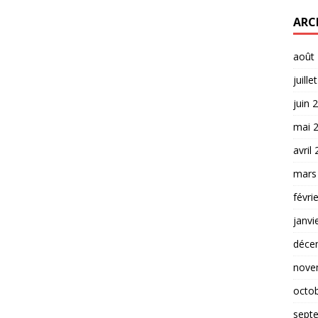
ARC
août
juille
juin 
mai 
avril
mars
févri
janvi
déce
nove
octo
sept