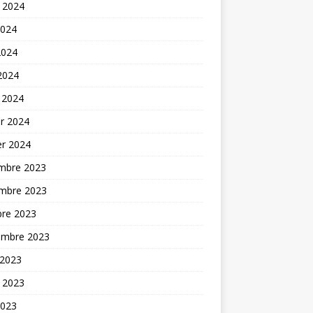
t 2024
2024
2024
 2024
 2024
er 2024
er 2024
mbre 2023
mbre 2023
bre 2023
embre 2023
 2023
t 2023
2023