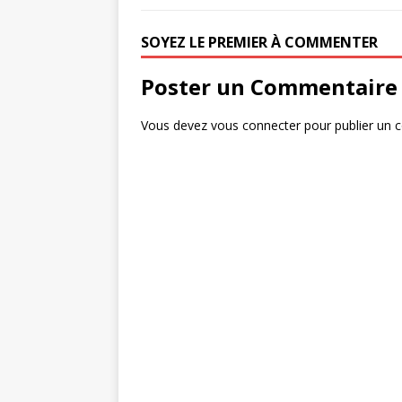
b
t
r
SOYEZ LE PREMIER À COMMENTER
o
t
t
o
e
a
Poster un Commentaire
k
r
g
Vous devez
vous connecter
pour publier un 
e
r