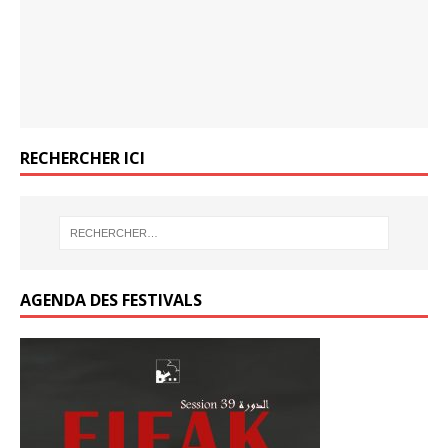
o
k
k
k
RECHERCHER ICI
AGENDA DES FESTIVALS