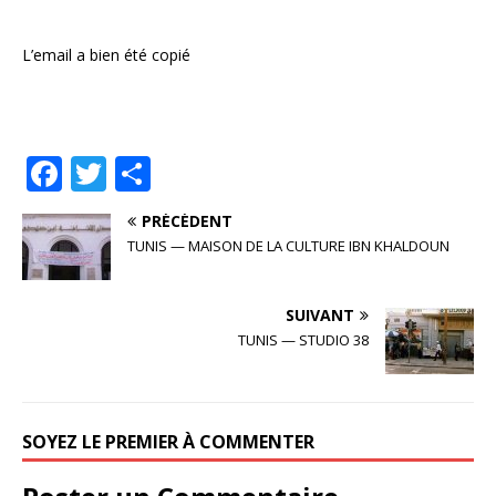
L’email a bien été copié
F
T
P
a
w
ar
PRÉCÉDENT
c
it
ta
TUNIS — MAISON DE LA CULTURE IBN KHALDOUN
e
te
g
b
r
e
SUIVANT
o
r
TUNIS — STUDIO 38
o
k
SOYEZ LE PREMIER À COMMENTER