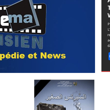
P
L
r
a
d