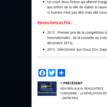
Un court docu-fiction qui alterne imag
aux enfers de la ville de Gabès à caus
«L’horreur n’est pas dite mais elle nous
Distinctions et Prix :
2013 : Premier prix de la compétition
Internationales : de la nouvelle au scén
décembre 2013).
2013 : Sélectionné aux Douz Doc Days
F
T
P
a
w
ar
PRÉCÉDENT
c
it
ta
AIDA BEN ALAYA, RÉALISATRICE
e
te
g
TUNISIENNE – LA RÉVÉLATION DES
– ENTRETIEN
b
r
e