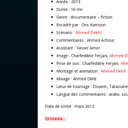
Année : 2013
Durée : 16 mn
Genre : documentaire – fiction
Encadré par : Ons Kamoun
Scénario :
Ahmed Dekhi
Commentaires : Ahmed Achour
Assistant : Yasser Amor
Image : Charfeddine Ferjani,
Ahmed Dk
Prise de son : Charfeddine Ferjani,
Ahm
Montage et animation :
Ahmed Dkhil
Mixage : Ahmed Dkhil
Lieux de tournage : Douiret, Tataouine
Langue des commentaires : arabe, sous
Date de sortie : mars 2013
Synopsis :