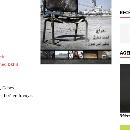
REC
AGE
hil
ed Dkhil
, Gabès.
-titré en français
39èm