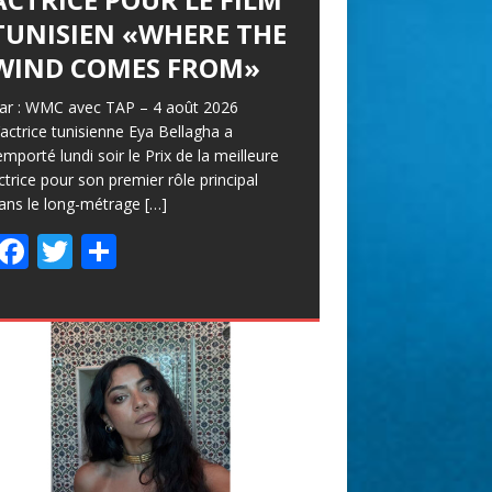
TUNISIEN «WHERE THE
WIND COMES FROM»
ar : WMC avec TAP – 4 août 2026
’actrice tunisienne Eya Bellagha a
emporté lundi soir le Prix de la meilleure
ctrice pour son premier rôle principal
ans le long-métrage
[…]
F
T
P
ac
w
ar
e
itt
ta
b
er
g
o
er
o
k