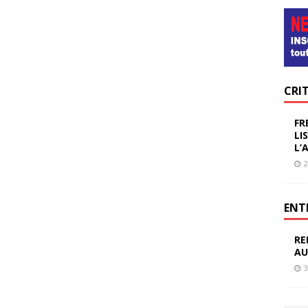
CRI
FR
LI
L’
2
ENT
RE
AU
3