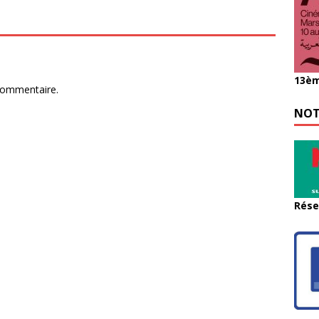
13èm
commentaire.
NOT
Rése