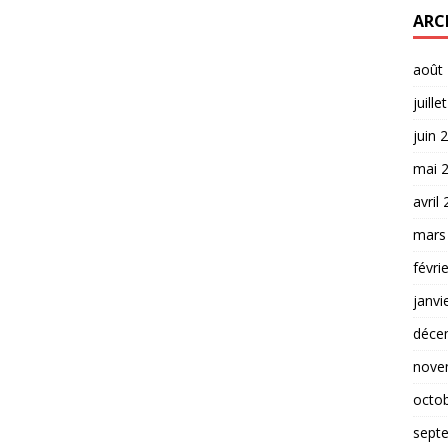
ARC
août
juille
juin 
mai 
avril
mars
févri
janvi
déce
nove
octo
sept