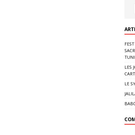
ART
FEST
SACR
TUNI
LES 
CART
LE S
JALI
BAB
COM