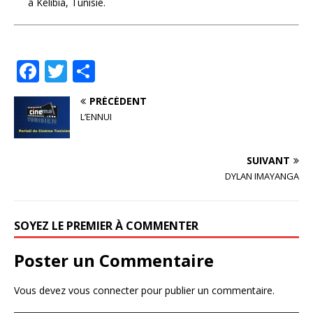
à Kélibia, Tunisie.
F
T
P
a
w
ar
PRÉCÉDENT
c
it
ta
L’ENNUI
e
te
g
b
r
e
SUIVANT
o
r
DYLAN IMAYANGA
o
k
SOYEZ LE PREMIER À COMMENTER
Poster un Commentaire
Vous devez
vous connecter
pour publier un commentaire.