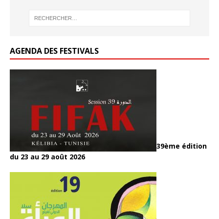
k
o
k
AGENDA DES FESTIVALS
39ème édition
du 23 au 29 août 2026