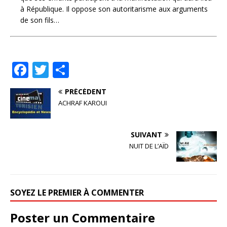
à République. Il oppose son autoritarisme aux arguments
de son fils…
F
T
P
a
w
ar
PRÉCÉDENT
c
it
ta
ACHRAF KAROUI
e
te
g
b
r
e
SUIVANT
o
r
NUIT DE L’AÏD
o
k
SOYEZ LE PREMIER À COMMENTER
Poster un Commentaire