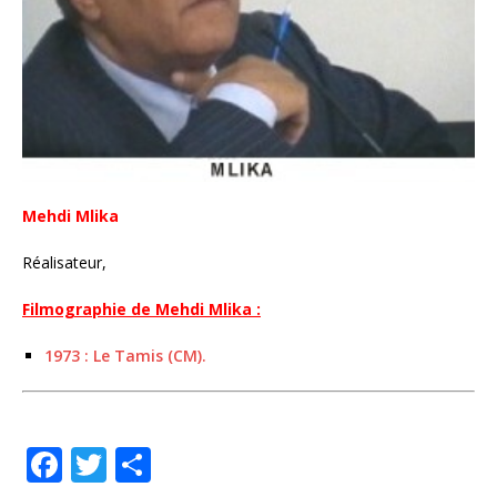
Mehdi Mlika
Réalisateur,
Filmographie de Mehdi Mlika :
1973 : Le Tamis (CM).
F
T
P