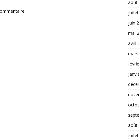
août
commentaire.
juille
juin 
mai 
avril
mars
févri
janvi
déce
nove
octo
sept
août
juille