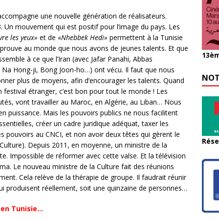
accompagne une nouvelle génération de réalisateurs.
. Un mouvement qui est positif pour l’image du pays. Les
vre les yeux»
et de «
Nhebbek Hedi»
permettent à la Tunisie
lms prouve au monde que nous avons de jeunes talents. Et que
13èm
ssemble à ce que l’Iran (avec Jafar Panahi, Abbas
 Na Hong-ji, Bong Joon-ho…) ont vécu. Il faut que nous
NOT
onner plus de moyens, afin d’encourager les talents. Quand
n festival étranger, c’est bon pour tout le monde ! Les
putés, vont travailler au Maroc, en Algérie, au Liban… Nous
 puissance. Mais les pouvoirs publics ne nous facilitent
ssentielles, créer un cadre juridique adéquat, taxer les
les pouvoirs au CNCI, et non avoir deux têtes qui gèrent le
Rése
a Culture). Depuis 2011, en moyenne, un ministre de la
te. Impossible de réformer avec cette valse. Et la télévision
ma. Le nouveau ministre de la Culture fait des réunions
nt. Cela relève de la thérapie de groupe. Il faudrait réunir
ui produisent réellement, soit une quinzaine de personnes…
 en Tunisie…