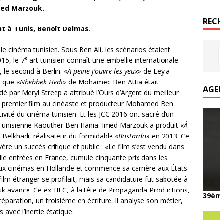
med Marzouk.
REC
nt à Tunis,
Benoît Delmas
.
le cinéma tunisien. Sous Ben Ali, les scénarios étaient
15, le 7° art tunisien connaît une embellie internationale
 le second à Berlin. «
À peine j’ouvre les yeux»
de Leyla
s que «
Nhebbek Hedi»
de Mohamed Ben Attia était
AGE
dé par Meryl Streep a attribué l’Ours d’Argent du meilleur
ur premier film au cinéaste et producteur Mohamed Ben
tivité du cinéma tunisien. Et les JCC 2016 ont sacré d’un
Tunisienne Kaouther Ben Hania. Imed Marzouk a produit «
À
Belkhadi, réalisateur du formidable «
Bastardo»
en 2013. Ce
re un succès critique et public : «Le film s’est vendu dans
lle entrées en France, cumule cinquante prix dans les
deux cinémas en Hollande et commence sa carrière aux États-
film étranger se profilait, mais sa candidature fut sabotée à
k avance. Ce ex-HEC, à la tête de Propaganda Productions,
39èm
éparation, un troisième en écriture. Il analyse son métier,
s avec l’inertie étatique.