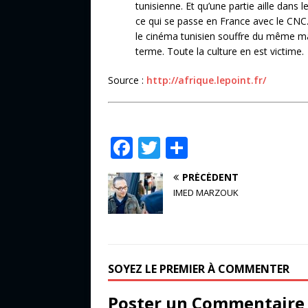
tunisienne. Et qu’une partie aille dans
ce qui se passe en France avec le CNC. U
le cinéma tunisien souffre du même ma
terme. Toute la culture en est victime.
Source :
http://afrique.lepoint.fr/
F
T
P
a
w
ar
PRÉCÉDENT
c
it
ta
IMED MARZOUK
e
te
g
b
r
e
o
r
SOYEZ LE PREMIER À COMMENTER
o
k
Poster un Commentaire