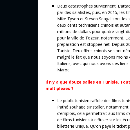
Deux catastrophes surviennent. L’atta
par des salafistes, puis, en 2015, les C
Mike Tyson et Steven Seagal sont les 
deux cents techniciens chinois et autan
millions de dollars pour quatre-vingt-
pour la ville de Tozeur, notamment. L’
préparation est stoppée net. Depuis 20
Tunisie. Deux films chinois se sont n
malgré le fait que nous soyons moins 
Italiens, avec qui nous avons des liens
Maroc.
Il n’y a que douze salles en Tunisie. To
multiplexes ?
Le public tunisien raffole des films tun
Pathé souhaite s’installer, notamment. 
d’emplois, cela permettrait aux films d
de films tunisiens à diffuser sur les 
billetterie unique. Qu’on paye le ticke