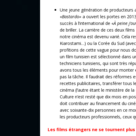
Une jeune génération de producteurs 
«
Bastardo»
a ouvert les portes en 2013
succès à l’international de «
À peine j’ou
de briller. La carrière de ces deux fi
notre cinéma est devenu varié. Cela re
Kiarostami…) ou la Corée du Sud (avec
profitions de cette vague pour nous d
un film tunisien est sélectionné dans u
techniciens tunisiens, qui sont très ré
avons tous les éléments pour monter en
pas la tâche. Il faudrait des réformes e
recettes publicitaires, transférer tous 
cinéma (l’autre étant le ministère de l
Culture n’est resté que dix mois en pos
doit contribuer au financement du ciné
avec soixante-dix personnes en ce mome
les producteurs professionnels, ceux q
Les films étrangers ne se tournent plus