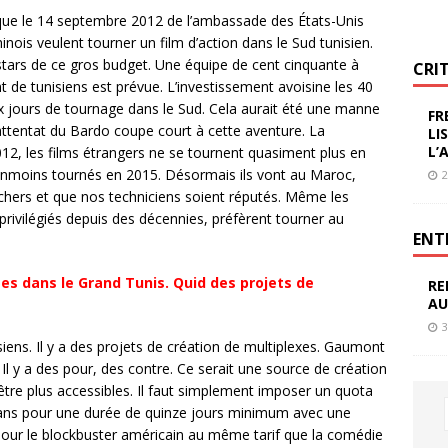
que le 14 septembre 2012 de l’ambassade des États-Unis
hinois veulent tourner un film d’action dans le Sud tunisien.
stars de ce gros budget. Une équipe de cent cinquante à
CRI
t de tunisiens est prévue. L’investissement avoisine les 40
dix jours de tournage dans le Sud. Cela aurait été une manne
FR
attentat du Bardo coupe court à cette aventure. La
LI
L’
12, les films étrangers ne se tournent quasiment plus en
éanmoins tournés en 2015. Désormais ils vont au Maroc,
2
chers et que nos techniciens soient réputés. Même les
 privilégiés depuis des décennies, préfèrent tourner au
ENT
utes dans le Grand Tunis. Quid des projets de
RE
AU
3
isiens. Il y a des projets de création de multiplexes. Gaumont
Il y a des pour, des contre. Ce serait une source de création
’être plus accessibles. Il faut simplement imposer un quota
écrans pour une durée de quinze jours minimum avec une
t pour le blockbuster américain au même tarif que la comédie