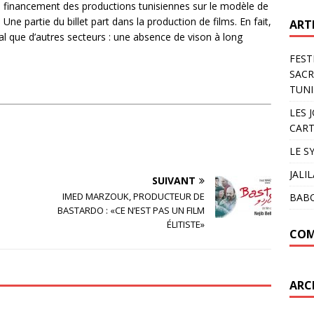
 le financement des productions tunisiennes sur le modèle de
ne partie du billet part dans la production de films. En fait,
ART
l que d’autres secteurs : une absence de vison à long
FEST
SACR
TUNI
LES 
CART
LE S
JALI
SUIVANT
IMED MARZOUK, PRODUCTEUR DE
BAB
BASTARDO : «CE N’EST PAS UN FILM
ÉLITISTE»
COM
ARC