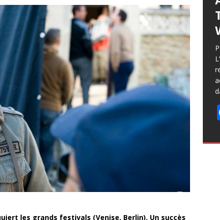
P
L
r
a
d
uiert les grands festivals (Venise, Berlin). Un succès