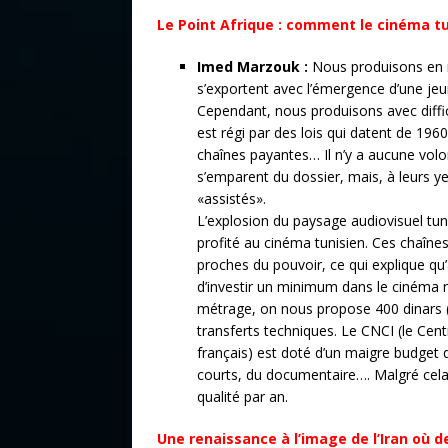
Le Point Afrique : comment le cinéma tun
Imed Marzouk :
Nous produisons en m
s’exportent avec l’émergence d’une jeu
Cependant, nous produisons avec diffic
est régi par des lois qui datent de 196
chaînes payantes… Il n’y a aucune volon
s’emparent du dossier, mais, à leurs y
«assistés».
L’explosion du paysage audiovisuel tun
profité au cinéma tunisien. Ces chaîn
proches du pouvoir, ce qui explique qu
d’investir un minimum dans le cinéma 
métrage, on nous propose 400 dinars (
transferts techniques. Le CNCI (le Cen
français) est doté d’un maigre budget 
courts, du documentaire…. Malgré cel
qualité par an.
Une renaissance à l’image de l’Iran où d