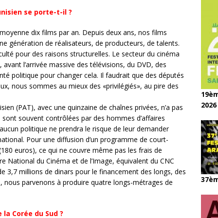
isien se porte-t-il ?
oyenne dix films par an. Depuis deux ans, nos films
ne génération de réalisateurs, de producteurs, de talents.
ulté pour des raisons structurelles. Le secteur du cinéma
0, avant l’arrivée massive des télévisions, du DVD, des
té politique pour changer cela. Il faudrait que des députés
eux, nous sommes au mieux des «privilégiés», au pire des
19èm
2026
isien (PAT), avec une quinzaine de chaînes privées, n’a pas
es sont souvent contrôlées par des hommes d’affaires
’aucun politique ne prendra le risque de leur demander
national. Pour une diffusion d’un programme de court-
180 euros), ce qui ne couvre même pas les frais de
tre National du Cinéma et de l’Image, équivalent du CNC
de 3,7 millions de dinars pour le financement des longs, des
37èm
a, nous parvenons à produire quatre longs-métrages de
e la Corée du Sud ?