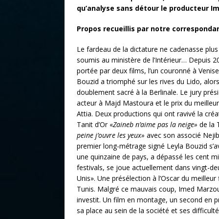
qu’analyse sans détour le producteur I
Propos recueillis par notre corresponda
Le fardeau de la dictature ne cadenasse plus 
soumis au ministère de l’Intérieur… Depuis 20
portée par deux films, l’un couronné à Venise,
Bouzid a triomphé sur les rives du Lido, alor
doublement sacré à la Berlinale. Le jury prési
acteur à Majd Mastoura et le prix du meille
Attia. Deux productions qui ont ravivé la créa
Tanit d’Or «
Zaineb n’aime pas la neige»
de la 
peine j’ouvre les yeux»
avec son associé Nejib 
premier long-métrage signé Leyla Bouzid s’avè
une quinzaine de pays, a dépassé les cent mi
festivals, se joue actuellement dans vingt-
Unis». Une présélection à l’Oscar du meilleur 
Tunis. Malgré ce mauvais coup, Imed Marzou
investit. Un film en montage, un second en pr
sa place au sein de la société et ses difficulté