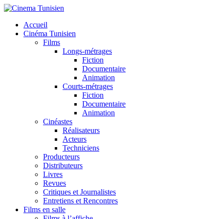
Accueil
Cinéma Tunisien
Films
Longs-métrages
Fiction
Documentaire
ok
Animation
Courts-métrages
Fiction
Documentaire
Animation
r
Cinéastes
Réalisateurs
Acteurs
Techniciens
Producteurs
Distributeurs
Livres
Revues
Critiques et Journalistes
Entretiens et Rencontres
Films en salle
Films à l’affiche