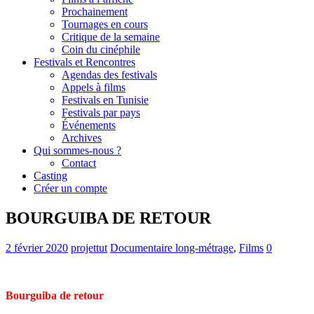
Prochainement
Tournages en cours
Critique de la semaine
Coin du cinéphile
Festivals et Rencontres
Agendas des festivals
Appels à films
Festivals en Tunisie
Festivals par pays
Événements
Archives
Qui sommes-nous ?
Contact
Casting
Créer un compte
BOURGUIBA DE RETOUR
2 février 2020
projettut
Documentaire long-métrage
,
Films
0
Bourguiba de retour