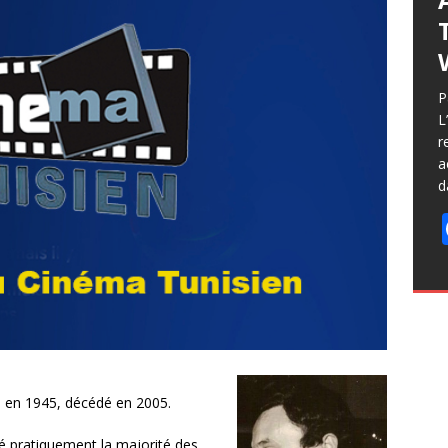
P
L
r
a
d
né en 1945, décédé en 2005.
pratiquement la majorité des