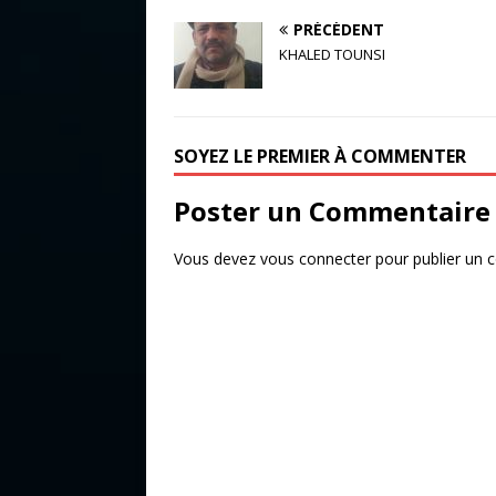
a
w
ar
PRÉCÉDENT
c
it
ta
KHALED TOUNSI
e
te
g
b
r
e
o
r
SOYEZ LE PREMIER À COMMENTER
o
Poster un Commentaire
k
Vous devez
vous connecter
pour publier un 