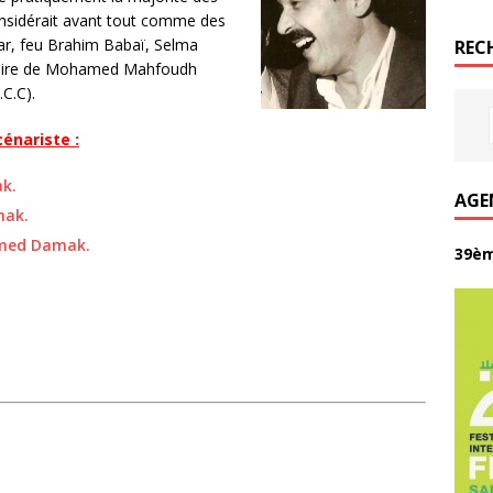
considérait avant tout comme des
ar, feu Brahim Babaï, Selma
REC
émoire de Mohamed Mahfoudh
C.C).
énariste :
k.
AGE
mak.
hamed Damak.
39èm