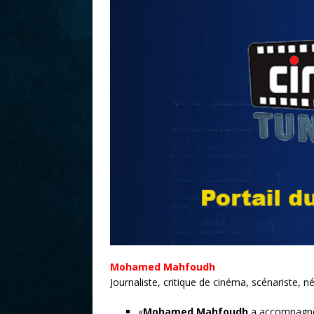
r
Mohamed Mahfoudh
Journaliste, critique de cinéma, scénariste, 
«
Mohamed Mahfoudh
a accompagné 