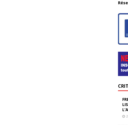
Rése
CRI
FR
LI
L’
2