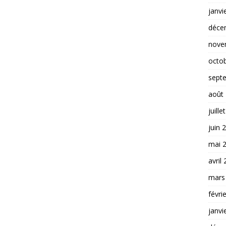
janvi
déce
nove
octo
sept
août
juille
juin 
mai 
avril
mars
févri
janvi