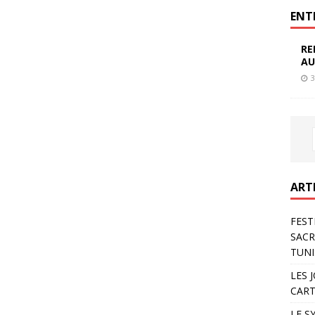
ENT
RE
AU
3
ART
FEST
SACR
TUNI
LES 
CART
LE S