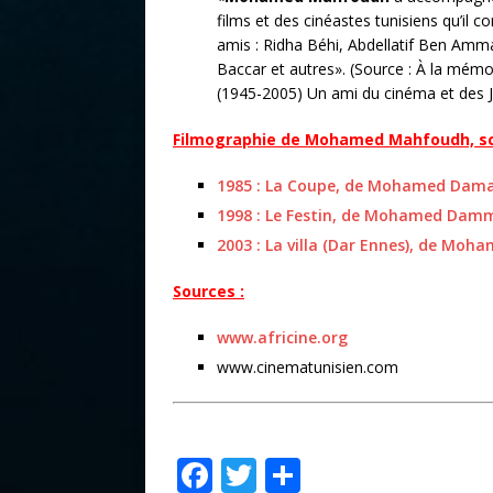
films et des cinéastes tunisiens qu’il 
amis : Ridha Béhi, Abdellatif Ben Amm
Baccar et autres». (Source : À la m
(1945-2005) Un ami du cinéma et des J.
Filmographie de Mohamed Mahfoudh, sc
1985 : La Coupe, de Mohamed Dama
1998 : Le Festin, de Mohamed Dam
2003 : La villa (Dar Ennes), de Mo
Sources :
www.africine.org
www.cinematunisien.com
F
T
P