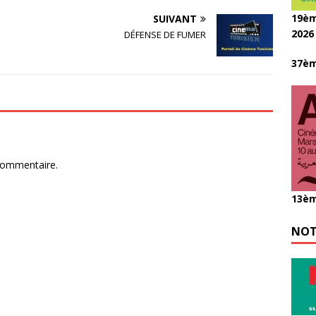
19èm
SUIVANT
2026
DÉFENSE DE FUMER
37èm
commentaire.
13èm
NOT