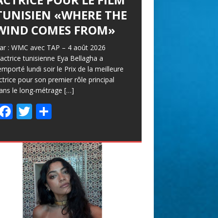
TUNISIEN «WHERE THE
WIND COMES FROM»
ar : WMC avec TAP – 4 août 2026
’actrice tunisienne Eya Bellagha a
emporté lundi soir le Prix de la meilleure
ctrice pour son premier rôle principal
ans le long-métrage
[…]
F
T
P
ac
w
ar
e
itt
ta
b
er
g
o
er
o
k