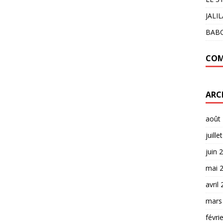
JALI
BAB
COM
ARC
août
juille
juin 
mai 
avril
mars
févri