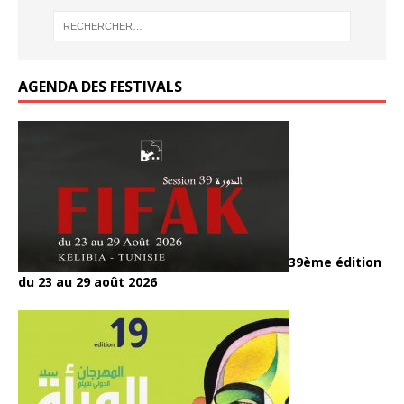
o
o
k
k
AGENDA DES FESTIVALS
39ème édition
du 23 au 29 août 2026