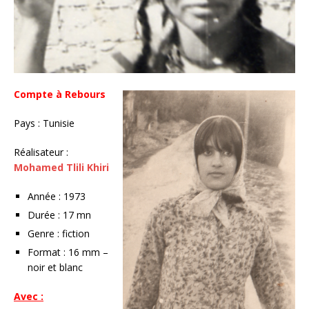
Compte à Rebours
Pays : Tunisie
Réalisateur :
Mohamed Tlili Khiri
Année : 1973
Durée : 17 mn
Genre : fiction
Format : 16 mm –
noir et blanc
Avec :