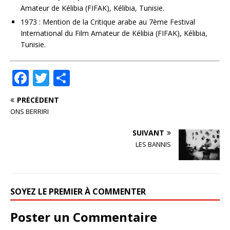
Amateur de Kélibia (FIFAK), Kélibia, Tunisie.
1973 : Mention de la Critique arabe au 7ème Festival
International du Film Amateur de Kélibia (FIFAK), Kélibia,
Tunisie.
F
T
P
a
w
ar
PRÉCÉDENT
c
it
ta
ONS BERRIRI
e
te
g
SUIVANT
b
r
e
LES BANNIS
o
r
o
k
SOYEZ LE PREMIER À COMMENTER
Poster un Commentaire