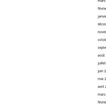
mars
févri
janvi
déce
nove
octo
sept
août
juille
juin 
mai 
avril
mars
févri