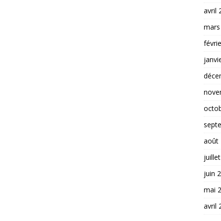
avril
mars
févri
janvi
déce
nove
octo
sept
août
juille
juin 
mai 
avril