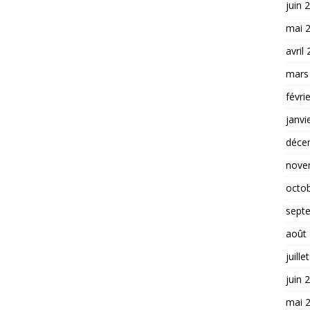
juin 
mai 
avril
mars
févri
janvi
déce
nove
octo
sept
août
juille
juin 
mai 