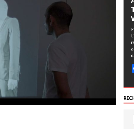
P
L
r
a
d
REC