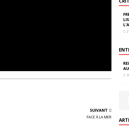
CRI
FR
LI
L’
2
ENT
RE
AU
3
SUIVANT
FACE À LA MER
ART