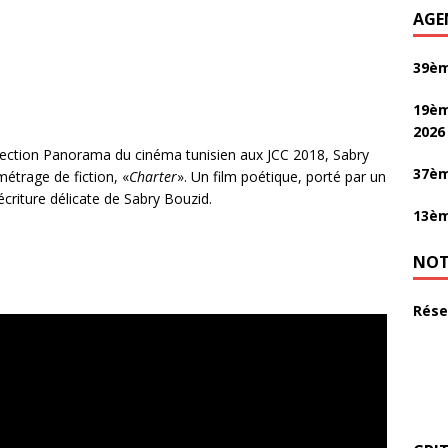
AGE
39èm
19èm
2026
section Panorama du cinéma tunisien aux JCC 2018, Sabry
37èm
étrage de fiction, «
Charter
». Un film poétique, porté par un
criture délicate de Sabry Bouzid.
13èm
NOT
Rése