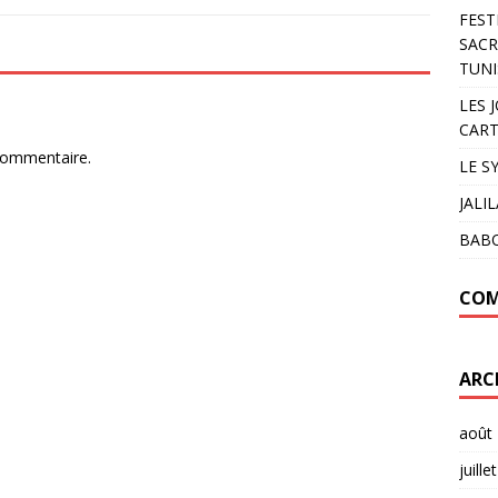
FEST
SACR
TUNI
LES 
CART
commentaire.
LE S
JALI
BAB
COM
ARC
août
juille