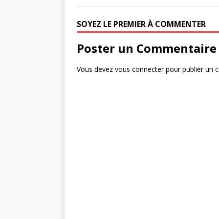
b
r
e
o
r
SOYEZ LE PREMIER À COMMENTER
o
Poster un Commentaire
k
Vous devez
vous connecter
pour publier un 