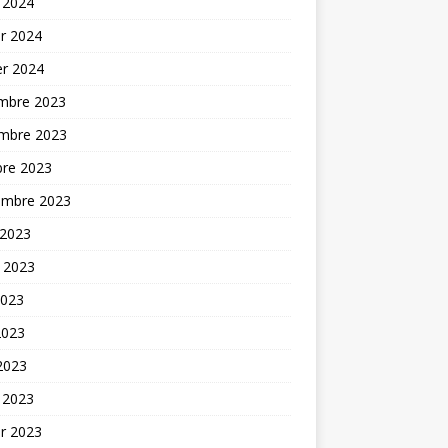
 2024
er 2024
er 2024
mbre 2023
mbre 2023
bre 2023
embre 2023
 2023
t 2023
2023
2023
 2023
 2023
er 2023