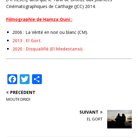
Cinématographiques de Carthage (JCC) 2014.
Filmographie de Hamza Ouni :
2006 : La Vérité en noir ou blanc (CM).
2013 : El Gort.
2020 : Disqualifié (El Medestansi).
F
T
P
a
w
ar
PRÉCÉDENT
c
it
ta
MOUTII DRIDI
e
te
g
SUIVANT
b
r
e
EL GORT
o
r