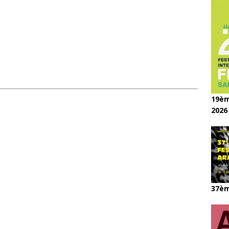
19èm
2026
37èm