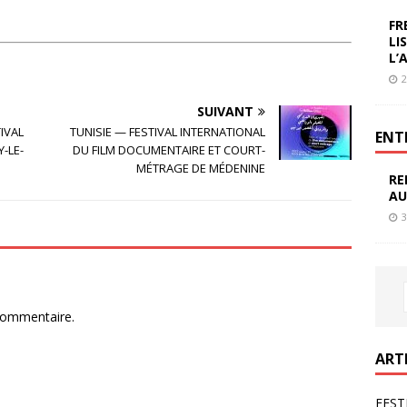
FR
LI
L’
2
SUIVANT
IVAL
TUNISIE — FESTIVAL INTERNATIONAL
ENT
-LE-
DU FILM DOCUMENTAIRE ET COURT-
MÉTRAGE DE MÉDENINE
RE
AU
3
commentaire.
ART
FEST