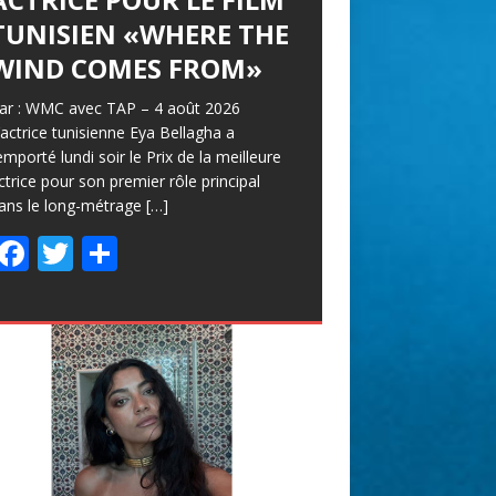
TUNISIEN «WHERE THE
WIND COMES FROM»
ar : WMC avec TAP – 4 août 2026
’actrice tunisienne Eya Bellagha a
emporté lundi soir le Prix de la meilleure
ctrice pour son premier rôle principal
ans le long-métrage
[…]
F
T
P
ac
w
ar
e
itt
ta
b
er
g
o
er
o
k