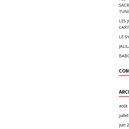
SACR
TUNI
LES 
CART
LE S
JALI
BAB
COM
ARC
août
juille
juin 