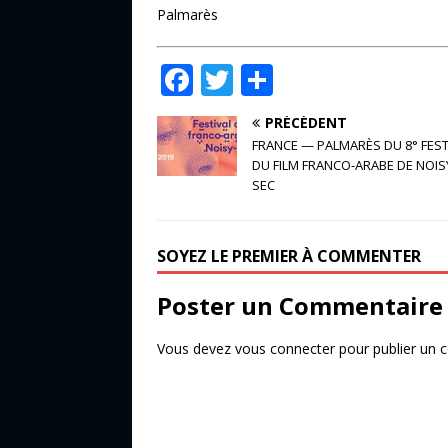
Palmarès
F
T
P
a
w
ar
PRÉCÉDENT
c
it
ta
FRANCE — PALMARÈS DU 8° FEST
e
te
g
DU FILM FRANCO-ARABE DE NOISY
SEC
b
r
e
o
r
SOYEZ LE PREMIER À COMMENTER
o
k
Poster un Commentaire
Vous devez
vous connecter
pour publier un 