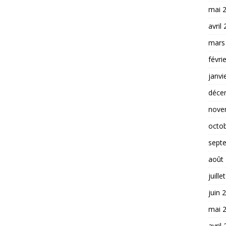
mai 
avril
mars
févri
janvi
déce
nove
octo
sept
août
juille
juin 
mai 
avril