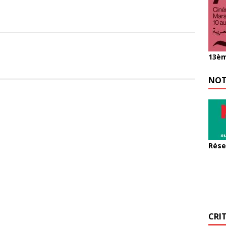
13èm
NOT
Rése
CRI