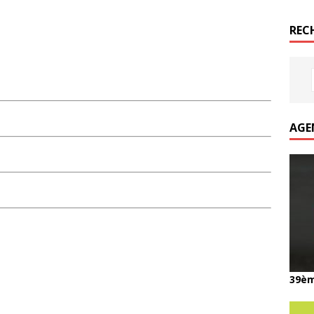
REC
AGE
39èm