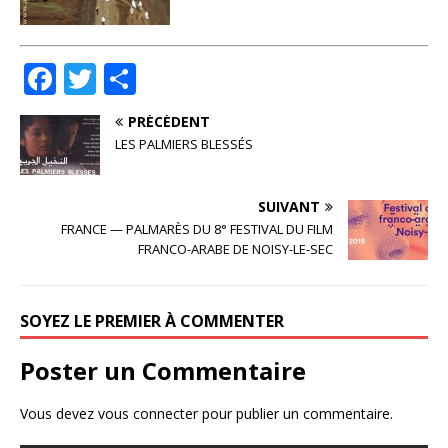
F
T
P
a
w
ar
PRÉCÉDENT
c
it
ta
LES PALMIERS BLESSÉS
e
te
g
b
r
e
SUIVANT
o
r
FRANCE — PALMARÈS DU 8° FESTIVAL DU FILM
FRANCO-ARABE DE NOISY-LE-SEC
o
k
SOYEZ LE PREMIER À COMMENTER
Poster un Commentaire
Vous devez
vous connecter
pour publier un commentaire.