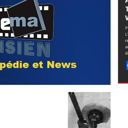
P
L
r
a
d