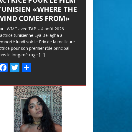
TUNISIEN «WHERE THE
WIND COMES FROM»
ar : WMC avec TAP – 4 août 2026
’actrice tunisienne Eya Bellagha a
emporté lundi soir le Prix de la meilleure
ctrice pour son premier rôle principal
ans le long-métrage
[…]
F
T
P
ac
w
ar
e
itt
ta
b
er
g
o
er
o
k