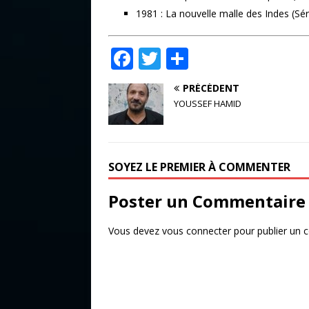
1981 : La nouvelle malle des Indes (Séri
F
T
P
a
w
ar
PRÉCÉDENT
c
it
ta
YOUSSEF HAMID
e
te
g
b
r
e
o
r
SOYEZ LE PREMIER À COMMENTER
o
Poster un Commentaire
k
Vous devez
vous connecter
pour publier un 