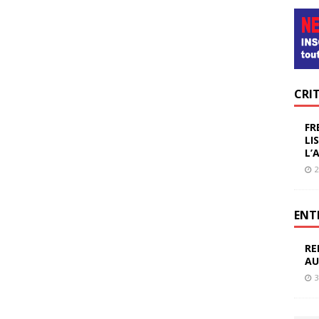
CRI
FR
LI
L’
2
ENT
RE
AU
3