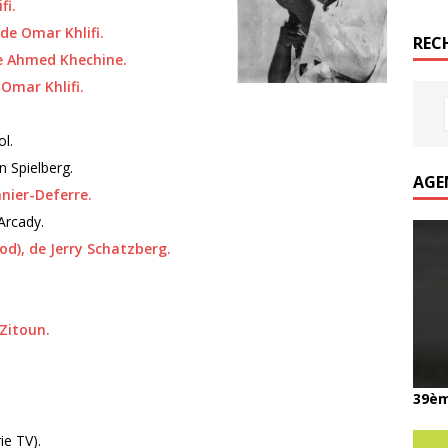
fi.
de Omar Khlifi.
REC
de Ahmed Khechine.
 Omar Khlifi.
l.
n Spielberg.
AGE
anier-Deferre.
Arcady.
d), de Jerry Schatzberg.
 Zitoun.
39èm
ie TV).