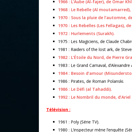
1966 : L’Aube (Al-fajer), de Omar Khli
1968 : Le Rebelle (Al moutamarred), 
1970 : Sous la pluie de l’automne, 
1970 : Les Rebelles (Les Fellagas), de
1972 : Hurlements (Surakh).
1975 : Les Magiciens, de Claude Chabro
1981 : Raiders of the lost ark, de Steve
1982 : L’Étoile du Nord, de Pierre Gr
1983 : Le Grand Carnaval, d’Alexandre 
1984 : Besoin d’amour (Misunderstoo
1986 : Pirates, de Roman Polanski.
1986 : Le Défi (al Tahaddi).
1992 : Le Nombril du monde, d’Ariel
Télévision :
1961 : Poly (Série TV).
1980 : L’inspecteur mène l’enquête (Sér