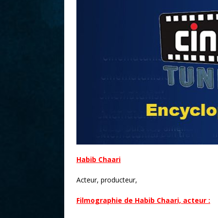
r
Habib Chaari
Acteur, producteur,
Filmographie de Habib Chaari, acteur :