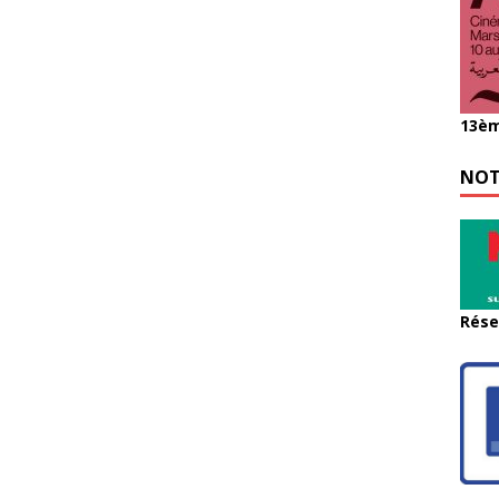
13èm
NOT
Rése