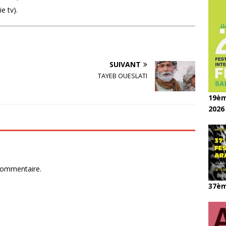
e tv).
SUIVANT
TAYEB OUESLATI
19èm
2026
commentaire.
37èm