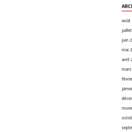
ARC
août
juille
juin 
mai 
avril
mars
févri
janvi
déce
nove
octo
sept