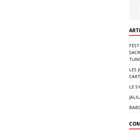
ART
FEST
SACR
TUNI
LES 
CART
LE S
JALI
BAB
COM