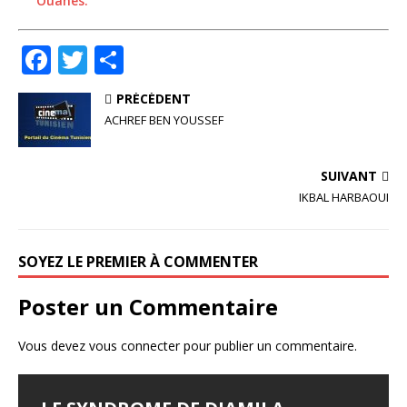
Ouanès.
F
T
P
a
w
ar
PRÉCÉDENT
c
it
ta
ACHREF BEN YOUSSEF
e
te
g
b
r
e
SUIVANT
o
r
IKBAL HARBAOUI
o
k
SOYEZ LE PREMIER À COMMENTER
Poster un Commentaire
Vous devez
vous connecter
pour publier un commentaire.