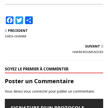
F
T
P
a
w
ar
PRÉCÉDENT
c
it
ta
SAÏDA GHANMI
e
te
g
SUIVANT
b
r
e
HAKIM BOUMSAOUDI
o
r
o
SOYEZ LE PREMIER À COMMENTER
k
Poster un Commentaire
Vous devez
vous connecter
pour publier un commentaire.
SIGNATURE D’UN PROTOCOLE