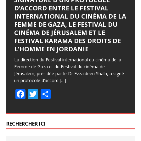
D’ACCORD ENTRE LE FESTIVAL
INTERNATIONAL DU CINÉMA DE LA
FEMME DE GAZA, LE FESTIVAL DU
CINÉMA DE JÉRUSALEM ET LE
FESTIVAL KARAMA DES DROITS DE
L’HOMME EN JORDANIE
La direction du Festival international du cinéma de la
Femme de Gaza et du Festival du cinéma de
Jérusalem, présidée par le Dr Ezzaldeen Shalh, a signé
un protocole d’accord
[…]
F
T
P
ac
w
ar
e
itt
ta
b
er
g
RECHERCHER ICI
o
er