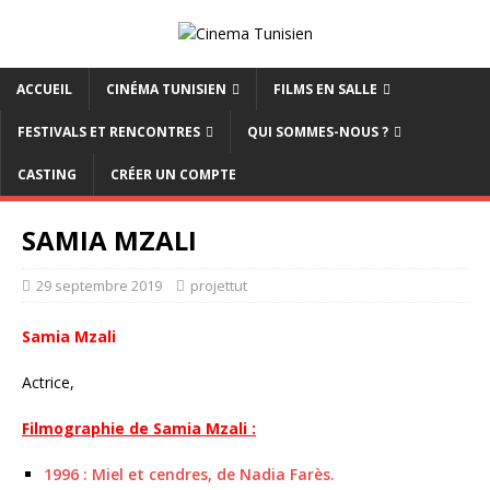
ACCUEIL
CINÉMA TUNISIEN
FILMS EN SALLE
FESTIVALS ET RENCONTRES
QUI SOMMES-NOUS ?
CASTING
CRÉER UN COMPTE
SAMIA MZALI
29 septembre 2019
projettut
Samia Mzali
Actrice,
Filmographie de Samia Mzali :
1996 : Miel et cendres, de Nadia Farès.