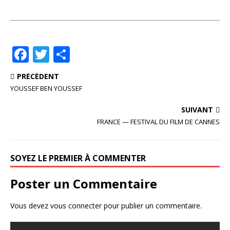
F
T
P
a
w
ar
PRÉCÉDENT
c
it
ta
YOUSSEF BEN YOUSSEF
e
te
g
SUIVANT
b
r
e
FRANCE — FESTIVAL DU FILM DE CANNES
o
r
o
SOYEZ LE PREMIER À COMMENTER
k
Poster un Commentaire
Vous devez
vous connecter
pour publier un commentaire.