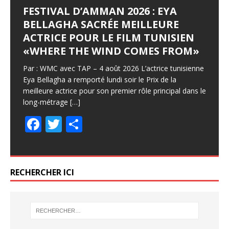
FESTIVAL D’AMMAN 2026 : EYA
BELLAGHA SACRÉE MEILLEURE
ACTRICE POUR LE FILM TUNISIEN
«WHERE THE WIND COMES FROM»
Par : WMC avec TAP – 4 août 2026 L’actrice tunisienne
Eya Bellagha a remporté lundi soir le Prix de la
meilleure actrice pour son premier rôle principal dans le
long-métrage
[…]
F
T
P
ac
w
ar
e
itt
ta
b
er
g
RECHERCHER ICI
o
er
o
k