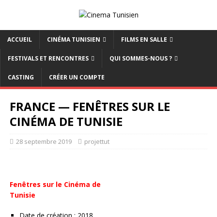
ACCUEIL
CINÉMA TUNISIEN
FILMS EN SALLE
FESTIVALS ET RENCONTRES
QUI SOMMES-NOUS ?
CASTING
CRÉER UN COMPTE
FRANCE — FENÊTRES SUR LE
CINÉMA DE TUNISIE
28 septembre 2019
projettut
Fenêtres sur le Cinéma de
Tunisie
Date de création : 2018