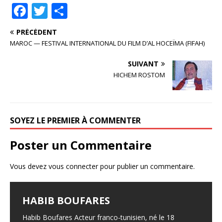
F
T
P
a
w
ar
PRÉCÉDENT
c
it
ta
MAROC — FESTIVAL INTERNATIONAL DU FILM D’AL HOCEÏMA (FIFAH)
e
te
g
SUIVANT
b
r
e
HICHEM ROSTOM
o
r
o
k
SOYEZ LE PREMIER À COMMENTER
Poster un Commentaire
Vous devez
vous connecter
pour publier un commentaire.
HABIB BOUFARES
HOUSSEM GHRIBI
EL MOKHTAR (L’ELU)
HUGUETTE MAILLARD
SIGNATURE D’UN PROTOCOLE
D’ACCORD ENTRE LE FESTIVAL
Habib Boufares Acteur franco-tunisien, né le 18
Houssem Ghribi Acteur, Filmographie de Houssem
El Mokhtar (L’Elu) Pays : Tunisie – France Réalisateur :
Huguette Maillard Actrice, France Filmographie de