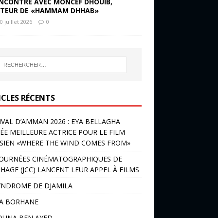
NCONTRE AVEC MONCEF DHOUIB,
TEUR DE «HAMMAM DHHAB»
0 juillet 2026
0
ICLES RÉCENTS
IVAL D’AMMAN 2026 : EYA BELLAGHA
ÉE MEILLEURE ACTRICE POUR LE FILM
SIEN «WHERE THE WIND COMES FROM»
JOURNÉES CINÉMATOGRAPHIQUES DE
HAGE (JCC) LANCENT LEUR APPEL À FILMS
YNDROME DE DJAMILA
LA BORHANE
OUNA BEN AYED