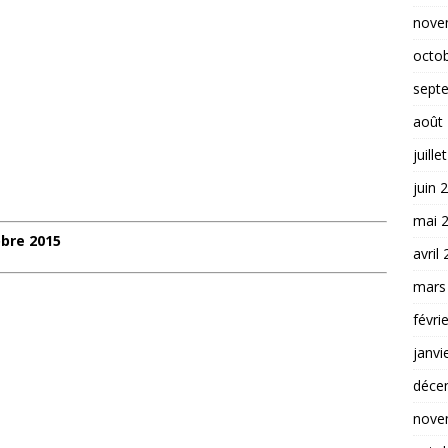
nove
octo
sept
août
juille
juin 
mai 
bre 2015
avril
mars
févri
janvi
déce
nove