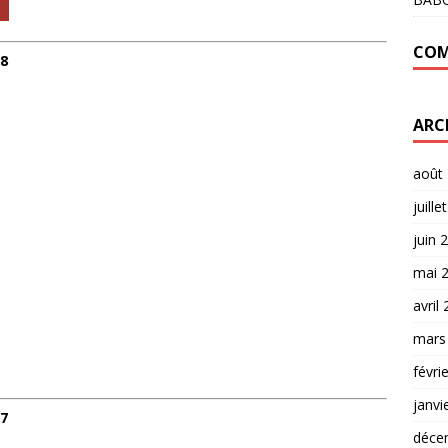
COM
18
ARC
août
juille
juin 
mai 
avril
mars
févri
janvi
17
déce