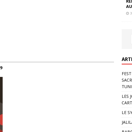
RE
AU
3
ART
19
FEST
SACR
TUNI
LES 
CART
LE S
JALI
BAB