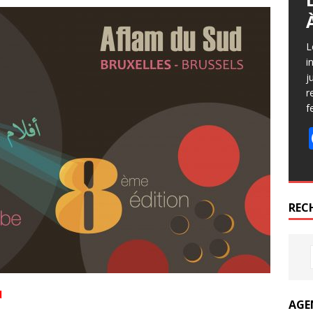
L
i
j
r
f
REC
d
AGE