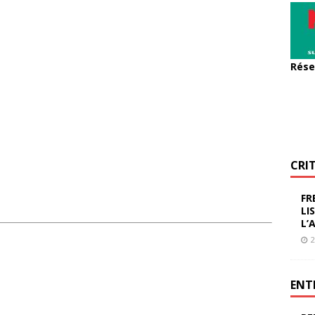
Rése
CRI
FR
LI
L’
2
ENT