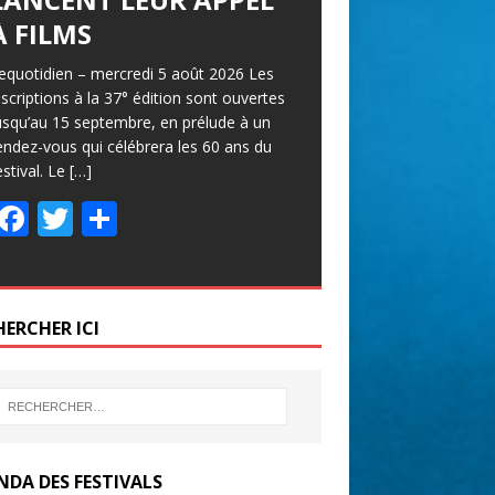
À FILMS
equotidien – mercredi 5 août 2026 Les
nscriptions à la 37° édition sont ouvertes
usqu’au 15 septembre, en prélude à un
endez-vous qui célébrera les 60 ans du
estival. Le
[…]
F
T
P
ac
w
ar
e
itt
ta
b
er
g
HERCHER ICI
o
er
o
k
NDA DES FESTIVALS