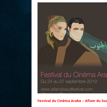
r
Festival du Cinéma Arabe – Aflam du Su