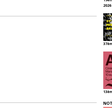
2026
37èm
13èm
NOT