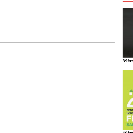
39èm
19èm