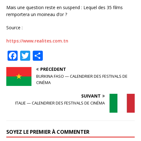
Mais une question reste en suspend : Lequel des 35 films
remportera un moineau d’or ?
Source :
https://www.realites.com.tn
F
T
P
a
w
ar
PRÉCÉDENT
c
it
ta
BURKINA FASO — CALENDRIER DES FESTIVALS DE
e
te
g
CINÉMA
b
r
e
SUIVANT
o
r
ITALIE — CALENDRIER DES FESTIVALS DE CINÉMA
o
k
SOYEZ LE PREMIER À COMMENTER