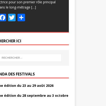
ctrice pour son premier rôle principal
ans le long-métrage
[…]
F
T
P
ac
w
ar
e
itt
ta
b
er
g
HERCHER ICI
o
er
o
k
NDA DES FESTIVALS
e édition du 23 au 29 août 2026
e édition du 28 septembre au 3 octobre