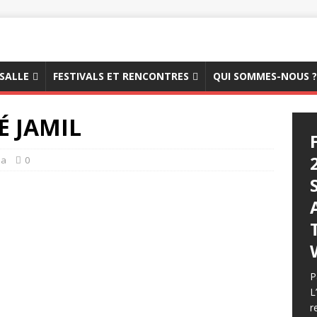
 SALLE
FESTIVALS ET RENCONTRES
QUI SOMMES-NOUS ?
É JAMIL
ma
0
P
L
r