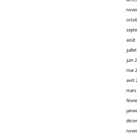
nove
octo
sept
août
juille
juin 
mai 
avril
mars
févri
janvi
déce
nove