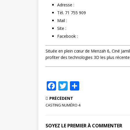
r
Adresse :
Tél. 71 755 909
Mail :
Site :
Facebook :
Située en plein cœur de Menzah 6, Ciné Jamil 
profiter des technologies 3D les plus récente
F
T
P
a
w
ar
PRÉCÉDENT
c
it
ta
CASTING NUMÉRO 4
e
te
g
b
r
e
SOYEZ LE PREMIER À COMMENTER