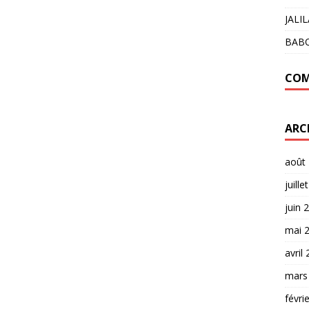
JALI
BAB
COM
ARC
août
juille
juin 
mai 
avril
mars
févri