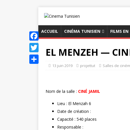
ACCUEIL
CINÉMA TUNISIEN
FILMS EN
F
EL MENZEH — CIN
a
T
c
13 juin 2019
projettut
Salles de ciné
w
P
e
i
a
b
t
r
Nom de la salle :
CINÉ JAMIL
o
t
t
o
e
Lieu : El Menzah 6
a
k
Date de création :
r
g
Capacité : 540 places
e
Responsable :