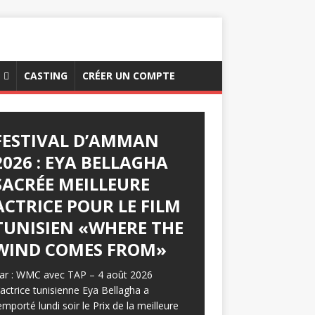
CASTING
CRÉER UN COMPTE
FESTIVAL D’AMMAN
2026 : EYA BELLAGHA
SACRÉE MEILLEURE
ACTRICE POUR LE FILM
TUNISIEN «WHERE THE
WIND COMES FROM»
ar : WMC avec TAP – 4 août 2026
’actrice tunisienne Eya Bellagha a
emporté lundi soir le Prix de la meilleure