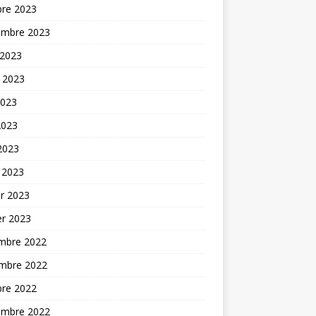
bre 2023
embre 2023
 2023
t 2023
2023
2023
 2023
 2023
er 2023
er 2023
mbre 2022
mbre 2022
bre 2022
embre 2022