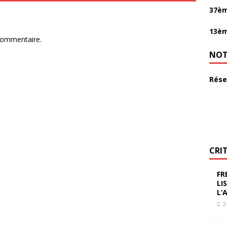
37èm
13èm
commentaire.
NOT
Rése
CRI
FR
LI
L’
2