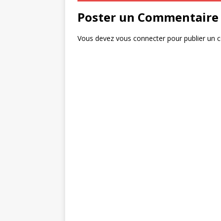
o
r
Poster un Commentaire
o
k
Vous devez
vous connecter
pour publier un 