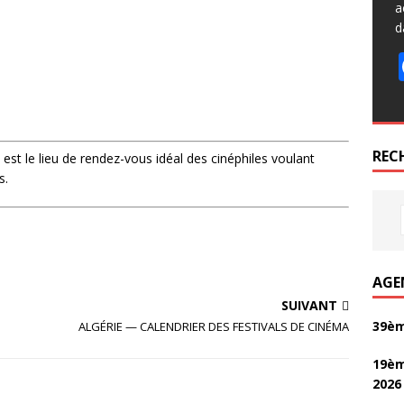
a
d
REC
est le lieu de rendez-vous idéal des cinéphiles voulant
s.
AGE
SUIVANT
39èm
ALGÉRIE — CALENDRIER DES FESTIVALS DE CINÉMA
19èm
2026