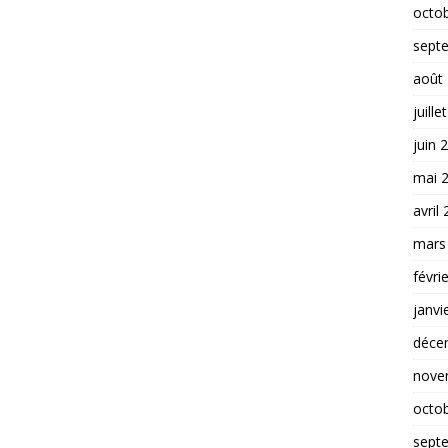
octo
sept
août
juille
juin 
mai 
avril
mars
févri
janvi
déce
nove
octo
sept