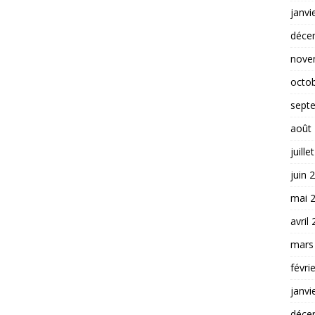
janvi
déce
nove
octo
sept
août
juille
juin 
mai 
avril
mars
févri
janvi
déce