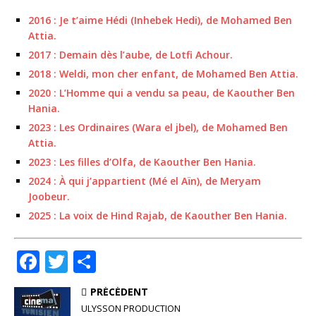
2016 : Je t’aime Hédi (Inhebek Hedi), de Mohamed Ben
Attia.
2017 : Demain dès l’aube, de Lotfi Achour.
2018 : Weldi, mon cher enfant, de Mohamed Ben Attia.
2020 : L’Homme qui a vendu sa peau, de Kaouther Ben
Hania.
2023 : Les Ordinaires (Wara el jbel), de Mohamed Ben
Attia.
2023 : Les filles d’Olfa, de Kaouther Ben Hania.
2024 : À qui j’appartient (Mé el Aïn), de Meryam
Joobeur.
2025 : La voix de Hind Rajab, de Kaouther Ben Hania.
F
T
P
a
w
ar
PRÉCÉDENT
c
it
ta
ULYSSON PRODUCTION