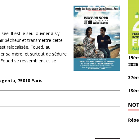
ée. Il est le seul ouvrier à s’y
enir pêcheur et transmettre cette
 est relocalisée. Foued, au
r sa mère, et surtout de séduire
19èm
 et Foued se ressemblent et se
2026
37èm
genta, 75010 Paris
13èm
NOT
Rése