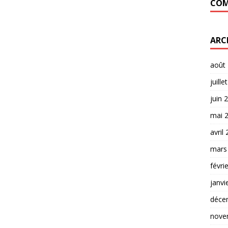
COM
ARC
août
juille
juin 
mai 
avril
mars
févri
janvi
déce
nove