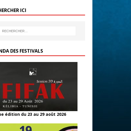
b
er
g
HERCHER ICI
o
er
o
k
NDA DES FESTIVALS
e édition du 23 au 29 août 2026