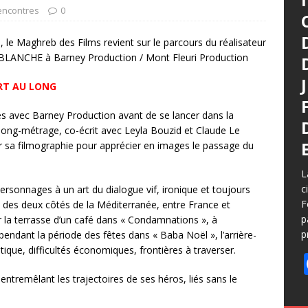
Rencontres
0
 le Maghreb des Films revient sur le parcours du réalisateur
 BLANCHE à Barney Production / Mont Fleuri Production
RT AU LONG
s avec Barney Production avant de se lancer dans la
 long-métrage, co-écrit avec Leyla Bouzid et Claude Le
r sa filmographie pour apprécier en images le passage du
L
c
personnages à un art du dialogue vif, ironique et toujours
F
e des deux côtés de la Méditerranée, entre France et
p
ur la terrasse d’un café dans « Condamnations », à
p
pendant la période des fêtes dans « Baba Noël », l’arrière-
itique, difficultés économiques, frontières à traverser.
entremêlant les trajectoires de ses héros, liés sans le