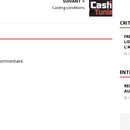
SUIVANT
Casting-conditions
CRI
FR
LI
L’
2
commentaire.
ENT
RE
AU
3