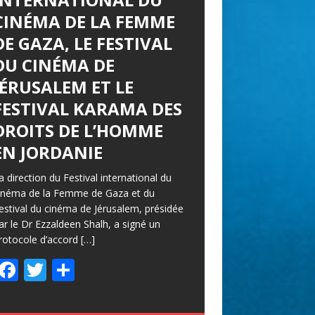
CINÉMA DE LA FEMME
DE GAZA, LE FESTIVAL
DU CINÉMA DE
JÉRUSALEM ET LE
FESTIVAL KARAMA DES
DROITS DE L’HOMME
EN JORDANIE
a direction du Festival international du
inéma de la Femme de Gaza et du
estival du cinéma de Jérusalem, présidée
ar le Dr Ezzaldeen Shalh, a signé un
rotocole d’accord
[…]
F
T
P
ac
w
ar
e
itt
ta