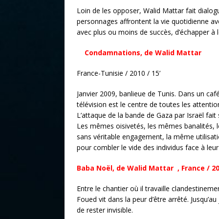
Loin de les opposer, Walid Mattar fait dialo
personnages affrontent la vie quotidienne a
avec plus ou moins de succès, d’échapper à l
Condamnations, de Walid Mattar
France-Tunisie / 2010 / 15’
Janvier 2009, banlieue de Tunis. Dans un café
télévision est le centre de toutes les attenti
L’attaque de la bande de Gaza par Israël fait
Les mêmes oisivetés, les mêmes banalités, 
sans véritable engagement, la même utilisation
pour combler le vide des individus face à leur 
Baba Noël, de Walid Mattar , France / 20
Entre le chantier où il travaille clandestinem
Foued vit dans la peur d’être arrêté. Jusqu’au
de rester invisible.