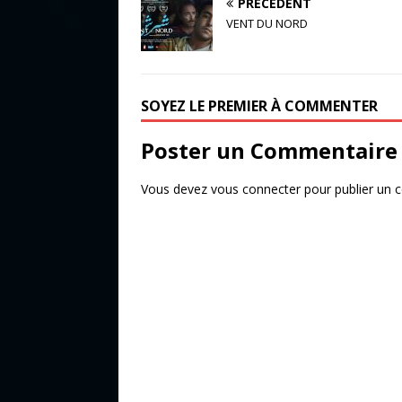
PRÉCÉDENT
c
it
ta
VENT DU NORD
e
te
g
b
r
e
o
r
SOYEZ LE PREMIER À COMMENTER
o
Poster un Commentaire
k
Vous devez
vous connecter
pour publier un 