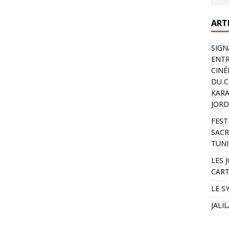
ART
SIGN
ENTR
CINÉ
DU C
KARA
JORD
FEST
SACR
TUNI
LES 
CART
LE S
JALI