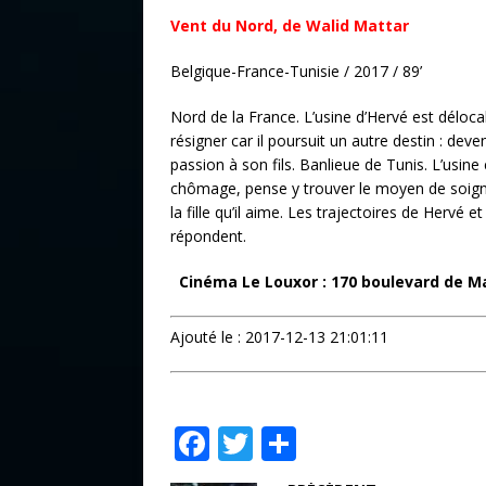
Vent du Nord, de Walid Mattar
Belgique-France-Tunisie / 2017 / 89’
Nord de la France. L’usine d’Hervé est délocalis
résigner car il poursuit un autre destin : dev
passion à son fils. Banlieue de Tunis. L’usine
chômage, pense y trouver le moyen de soigne
la fille qu’il aime. Les trajectoires de Hervé
répondent.
Cinéma Le Louxor : 170 boulevard de Ma
Ajouté le : 2017-12-13 21:01:11
F
T
P
a
w
ar