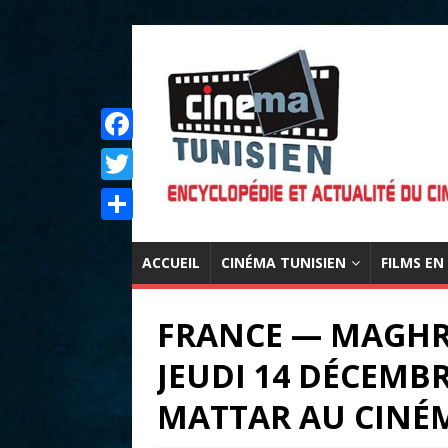
F
a
T
c
w
P
e
i
ACCUEIL
CINÉMA TUNISIEN
FILMS EN
a
b
t
r
o
FRANCE — MAGHRE
t
t
o
e
JEUDI 14 DÉCEMBR
a
k
r
g
MATTAR AU CINÉ
e