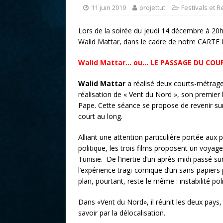
r
11 juin 2019
projettut
Festivals et 
Lors de la soirée du jeudi 14 décembre à 20h,
Walid Mattar, dans le cadre de notre CARTE
Walid Mattar… ou… LE PASSAGE DU COU
Walid Mattar
a réalisé deux courts-métrage
réalisation de « Vent du Nord », son premier
Pape. Cette séance se propose de revenir su
court au long.
Alliant une attention particulière portée aux 
politique, les trois films proposent un voyag
Tunisie. De l’inertie d’un après-midi passé s
l’expérience tragi-comique d’un sans-papiers 
plan, pourtant, reste le même : instabilité pol
Dans «Vent du Nord», il réunit les deux pays, 
savoir par la délocalisation.