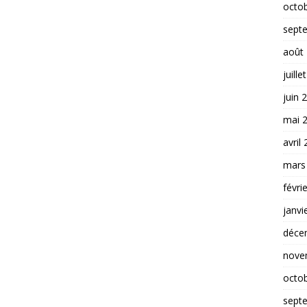
octo
sept
août
juille
juin 
mai 
avril
mars
févri
janvi
déce
nove
octo
sept