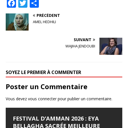
F
T
P
a
w
ar
PRÉCÉDENT
c
it
ta
AMEL HEDHILI
e
te
g
b
r
e
SUIVANT
o
r
WAJIHA JENDOUBI
o
k
SOYEZ LE PREMIER À COMMENTER
Poster un Commentaire
Vous devez
vous connecter
pour publier un commentaire.
FESTIVAL D’AMMAN 2026 : EYA
LES JOURNÉES
LE SYNDROME DE DJAMILA
JALILA BORHANE
BABOUNA BEN AYED
BELLAGHA SACRÉE MEILLEURE
CINÉMATOGRAPHIQUES DE