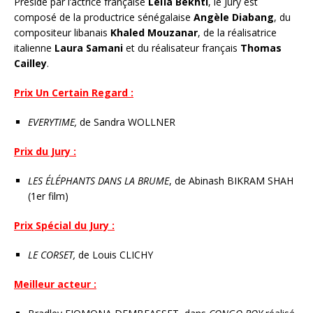
Présidé par l’actrice française
Leïla Bekhti
, le Jury est
composé de la productrice sénégalaise
Angèle Diabang
, du
compositeur libanais
Khaled Mouzanar
, de la réalisatrice
italienne
Laura Samani
et du réalisateur français
Thomas
Cailley
.
Prix Un Certain Regard :
EVERYTIME,
de Sandra WOLLNER
Prix du Jury :
LES ÉLÉPHANTS DANS LA BRUME
, de Abinash BIKRAM SHAH
(1er film)
Prix Spécial du Jury :
LE CORSET,
de Louis CLICHY
Meilleur acteur :