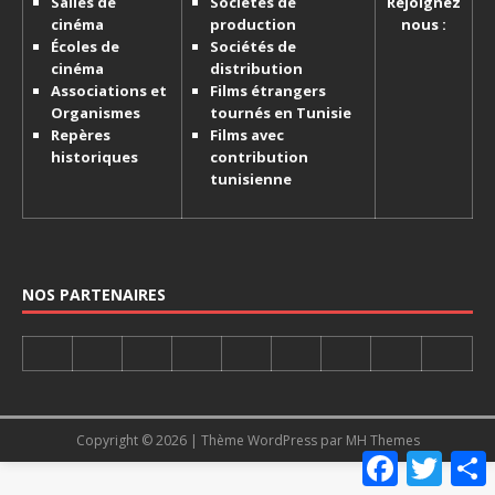
Salles de
Sociétés de
Rejoignez
cinéma
production
nous :
Écoles de
Sociétés de
cinéma
distribution
Associations et
Films étrangers
Organismes
tournés en Tunisie
Repères
Films avec
historiques
contribution
tunisienne
NOS PARTENAIRES
Copyright © 2026 | Thème WordPress par
MH Themes
F
T
a
w
a
c
i
r