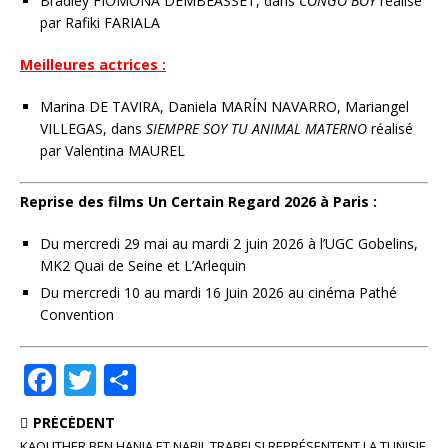
Bradley FIOMONA DEMBEASSET, dans
CONGO BOY
réalisé
par Rafiki FARIALA
Meilleures actrices :
Marina DE TAVIRA, Daniela MARÍN NAVARRO, Mariangel
VILLEGAS, dans
SIEMPRE SOY TU ANIMAL MATERNO
réalisé
par Valentina MAUREL
Reprise des films Un Certain Regard 2026 à Paris :
Du mercredi 29 mai au mardi 2 juin 2026 à l’UGC Gobelins,
MK2 Quai de Seine et L’Arlequin
Du mercredi 10 au mardi 16 Juin 2026 au cinéma Pathé
Convention
F
T
P
a
w
ar
PRÉCÉDENT
c
it
ta
KAOUTHER BEN HANIA ET NABIL TRABELSI REPRÉSENTENT LA TUNISIE