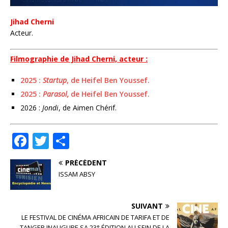
Jihad Cherni
Acteur.
Filmographie de Jihad Cherni, acteur :
2025 :
Startup
, de Heifel Ben Youssef.
2025 :
Parasol,
de Heifel Ben Youssef.
2026 :
Jondi
, de Aimen Chérif.
F
T
P
a
w
ar
PRÉCÉDENT
c
it
ta
ISSAM ABSY
e
te
g
b
r
e
SUIVANT
o
r
LE FESTIVAL DE CINÉMA AFRICAIN DE TARIFA ET DE
TANGER INAUGURE SA 23° ÉDITION AU SEIN DE LA