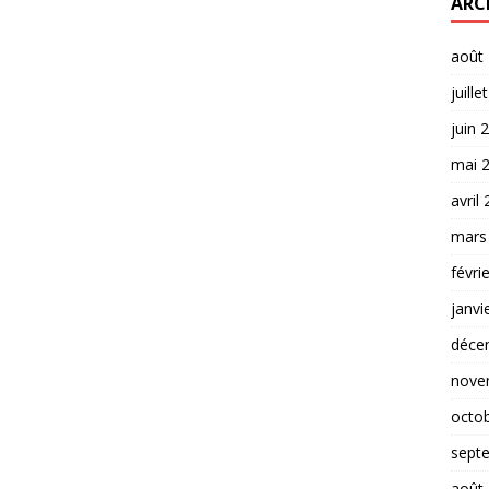
ARC
août
juille
juin 
mai 
avril
mars
févri
janvi
déce
nove
octo
sept
août