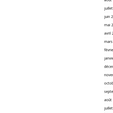
juille
juin 
mai 
avril
mars
févri
janvi
déce
nove
octo
sept
août
juille