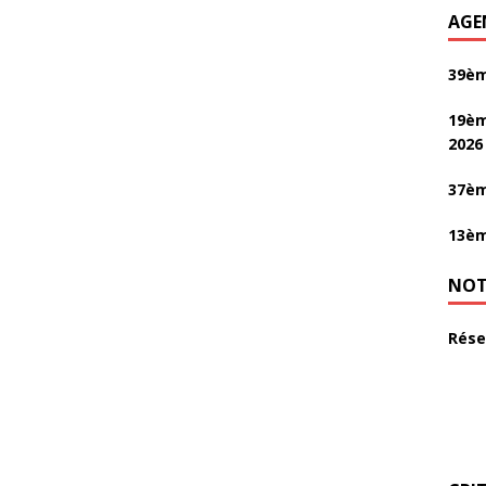
AGE
39èm
19èm
2026
37èm
13èm
NOT
Rése