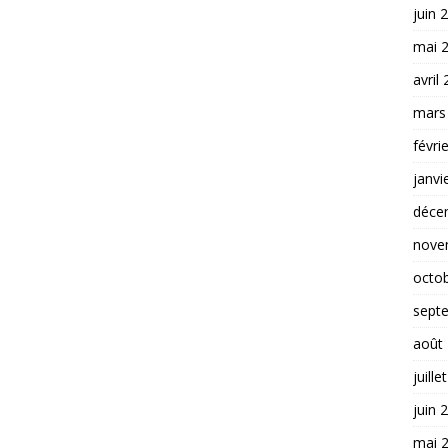
juin 
mai 
avril
mars
févri
janvi
déce
nove
octo
sept
août
juille
juin 
mai 