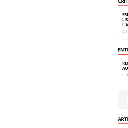
CRI
FR
LI
L’
2
ENT
RE
AU
3
ART