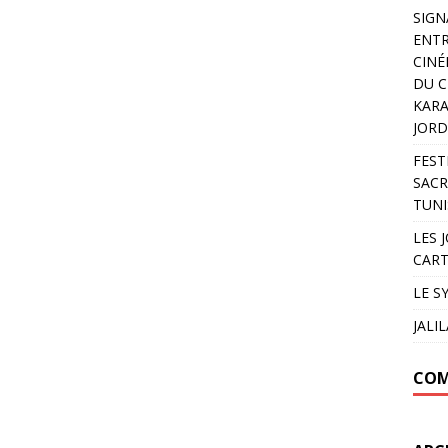
SIGN
ENTR
CINÉ
DU C
KARA
JORD
FEST
SACR
TUNI
LES 
CART
LE S
JALI
COM