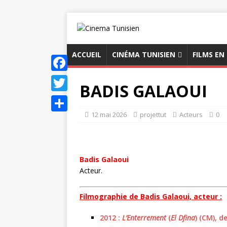
ACCUEIL
CINÉMA TUNISIEN
FILMS EN
F
BADIS GALAOUI
a
T
c
12 mai 2026
projettut
Acteurs
0
w
P
e
i
a
b
t
r
Badis Galaoui
o
t
t
Acteur.
o
e
a
k
r
Filmographie de Badis Galaoui, acteur :
g
e
2012 :
L’Enterrement
(
El Dfina
) (CM), d