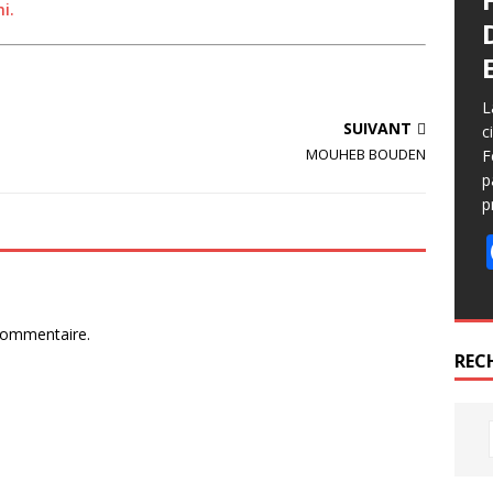
i.
L
SUIVANT
c
MOUHEB BOUDEN
F
p
p
commentaire.
REC