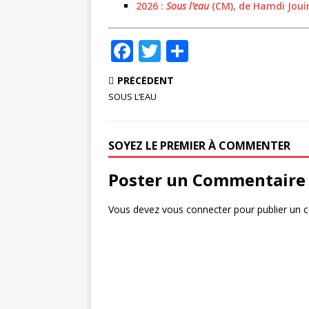
2026 :
Sous l’eau
(CM), de Hamdi Jouin
r
F
T
P
a
w
ar
PRÉCÉDENT
c
it
ta
SOUS L’EAU
e
te
g
b
r
e
SOYEZ LE PREMIER À COMMENTER
o
r
Poster un Commentaire
o
k
Vous devez
vous connecter
pour publier un 