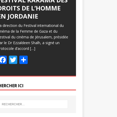
DROITS DE L’HOMME
EN JORDANIE
a direction du Festival international du
inéma de la Femme de Gaza et du
estival du cinéma de Jérusalem, présidée
ar le Dr Ezzaldeen Shalh, a signé un
rotocole d’accord
[…]
F
T
P
ac
w
ar
e
itt
ta
b
er
g
HERCHER ICI
o
er
o
k