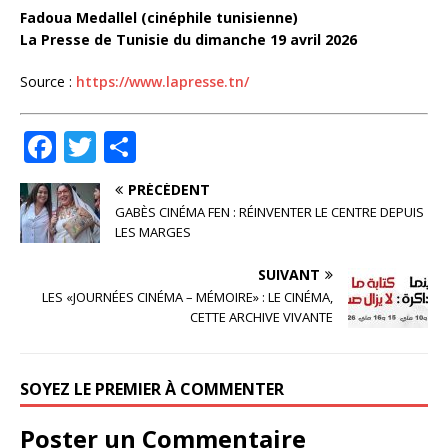
Fadoua Medallel
(cinéphile tunisienne)
La Presse de Tunisie du dimanche 19 avril 2026
Source :
https://www.lapresse.tn/
F
T
P
a
w
ar
PRÉCÉDENT
c
it
ta
GABÈS CINÉMA FEN : RÉINVENTER LE CENTRE DEPUIS
e
te
g
LES MARGES
b
r
e
SUIVANT
o
r
LES «JOURNÉES CINÉMA – MÉMOIRE» : LE CINÉMA,
CETTE ARCHIVE VIVANTE
o
k
SOYEZ LE PREMIER À COMMENTER
Poster un Commentaire