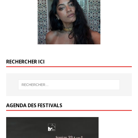
o
o
er
er
k
o
o
k
k
RECHERCHER ICI
AGENDA DES FESTIVALS