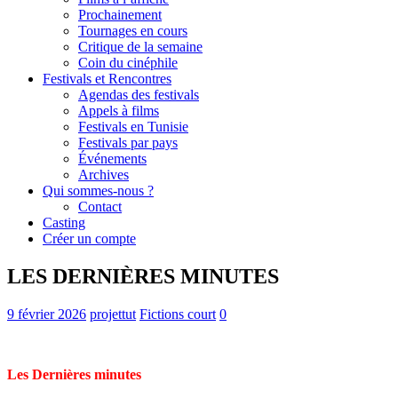
Prochainement
Tournages en cours
Critique de la semaine
Coin du cinéphile
Festivals et Rencontres
Agendas des festivals
Appels à films
Festivals en Tunisie
Festivals par pays
Événements
Archives
Qui sommes-nous ?
Contact
Casting
Créer un compte
LES DERNIÈRES MINUTES
9 février 2026
projettut
Fictions court
0
Les Dernières minutes