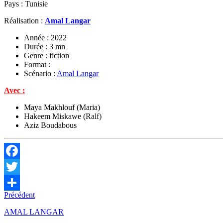
Pays : Tunisie
Réalisation :
Amal Langar
Année : 2022
Durée : 3 mn
Genre : fiction
Format :
Scénario :
Amal Langar
Avec :
Maya Makhlouf (Maria)
Hakeem Miskawe (Ralf)
Aziz Boudabous
Facebook
Twitter
Précédent
Partager
AMAL LANGAR