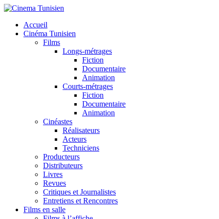
Accueil
Cinéma Tunisien
Films
Longs-métrages
Fiction
Documentaire
ok
Animation
Courts-métrages
Fiction
Documentaire
Animation
r
Cinéastes
Réalisateurs
Acteurs
Techniciens
Producteurs
Distributeurs
Livres
Revues
Critiques et Journalistes
Entretiens et Rencontres
Films en salle
Films à l’affiche