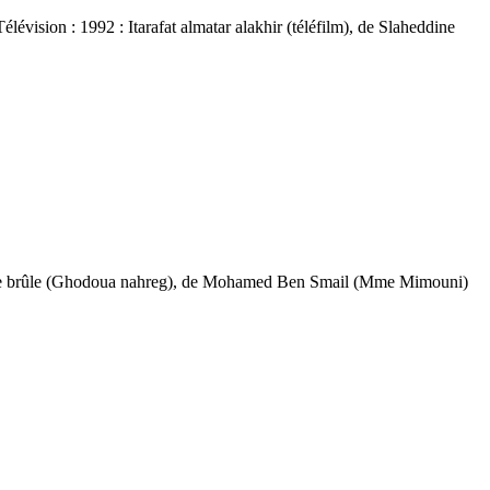
vision : 1992 : Itarafat almatar alakhir (téléfilm), de Slaheddine
 je brûle (Ghodoua nahreg), de Mohamed Ben Smail (Mme Mimouni)