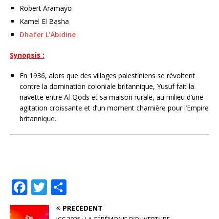
Robert Aramayo
Kamel El Basha
Dhafer L’Abidine
Synopsis :
En 1936, alors que des villages palestiniens se révoltent
contre la domination coloniale britannique, Yusuf fait la
navette entre Al-Qods et sa maison rurale, au milieu d’une
agitation croissante et d’un moment charnière pour l’Empire
britannique.
F
T
P
a
w
ar
PRÉCÉDENT
c
it
ta