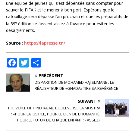
une équipe de jeunes qui s’est dépensée sans compter pour
sauver le FIFAK et le mener à bon port. Espérons que le
cafouillage sera dépassé l’an prochain et que les préparatifs de
e
la 39
édition se fassent assez à l’avance pour éviter les
désagréments.
Source
:
https://lapresse.tn/
F
T
P
a
w
ar
PRÉCÉDENT
c
it
ta
DISPARITION DE MOHAMED HAJ SLIMANE : LE
e
te
g
RÉALISATEUR DE «GHADA» TIRE SA RÉVÉRENCE
b
r
e
SUIVANT
o
r
THE VOICE OF HIND RAJAB, BOULEVERSE LA MOSTRA
: «POUR LA JUSTICE, POUR LE BIEN DE L’HUMANITÉ,
o
POUR LE FUTUR DE CHAQUE ENFANT : «ASSEZ»
k