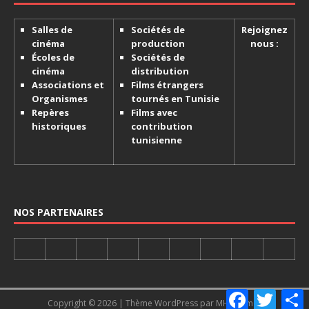
Salles de
Sociétés de
Rejoignez
cinéma
production
nous :
Écoles de
Sociétés de
cinéma
distribution
Associations et
Films étrangers
Organismes
tournés en Tunisie
Repères
Films avec
historiques
contribution
tunisienne
NOS PARTENAIRES
F
T
Copyright © 2026 | Thème WordPress par
MH Themes
a
w
a