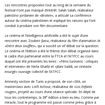
Les rencontres proposées tout au long de la semaine du
festival n’ont pas manqué d’intérêt. Salah Salah, réalisateur
palestino-jordanien de «
Broken
», a articulé sa conférence
autour du cinéma palestinien et expliqué les raisons qui l’ont
conduit à produire son film documentaire.
Le cinéma et l’intelligence artificielle a été le sujet d’une
rencontre avec Zoubeïr Jlassi, réalisateur du film d’animation IA
«
Entre deux souffles
», qui a suscité un vif débat sur la question.
Le cinéma et l’édition a été le thème d’un débat organisé dans
le cadre d’un partenariat entre la FTCA et l’ATPCC au cours
duquel ont été présentés les livres : «Films tunisiens : critiques
et interviews» de Neïla Gharbi et «Jilani Saâdi, un cinéaste
insurgé» ouvrage collectif de l’ATPCC.
Amnesty section de Tunis a proposé, de son côté, un
masterclass avec Lotfi Achour, réalisateur de «
Les Enfants
rouges
», projeté au cours d’une séance spéciale. En dépit de
e
tous les contretemps, la 38
édition a bien eu lieu. Comme par
miracle, tout le programme est passé comme prévu grâce à