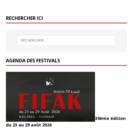
k
k
o
er
o
RECHERCHER ICI
k
AGENDA DES FESTIVALS
39ème édition
du 23 au 29 août 2026