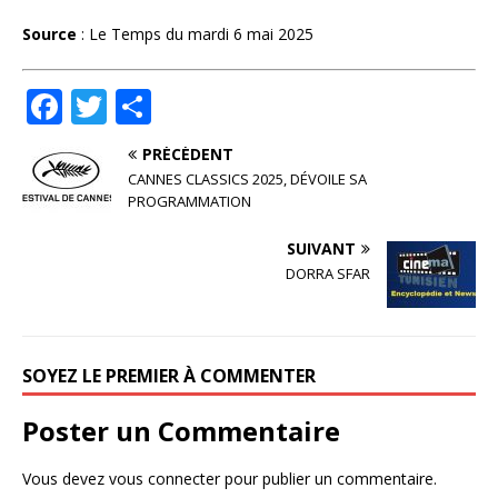
Source
: Le Temps du mardi 6 mai 2025
F
T
P
a
w
ar
PRÉCÉDENT
c
it
ta
CANNES CLASSICS 2025, DÉVOILE SA
e
te
g
PROGRAMMATION
b
r
e
SUIVANT
o
r
DORRA SFAR
o
k
SOYEZ LE PREMIER À COMMENTER
Poster un Commentaire
Vous devez
vous connecter
pour publier un commentaire.