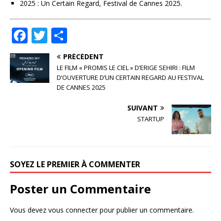
2025 : Un Certain Regard, Festival de Cannes 2025.
F
T
P
a
w
ar
PRÉCÉDENT
c
it
ta
LE FILM « PROMIS LE CIEL » D’ERIGE SEHIRI : FILM
e
te
g
D’OUVERTURE D’UN CERTAIN REGARD AU FESTIVAL
DE CANNES 2025
b
r
e
SUIVANT
o
r
STARTUP
o
k
SOYEZ LE PREMIER À COMMENTER
Poster un Commentaire
Vous devez
vous connecter
pour publier un commentaire.