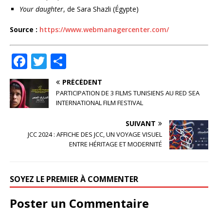
Your daughter
, de Sara Shazli (Égypte)
Source :
https://www.webmanagercenter.com/
F
T
P
a
w
ar
PRÉCÉDENT
c
it
ta
PARTICIPATION DE 3 FILMS TUNISIENS AU RED SEA
e
te
g
INTERNATIONAL FILM FESTIVAL
b
r
e
SUIVANT
o
r
JCC 2024 : AFFICHE DES JCC, UN VOYAGE VISUEL
ENTRE HÉRITAGE ET MODERNITÉ
o
k
SOYEZ LE PREMIER À COMMENTER
Poster un Commentaire