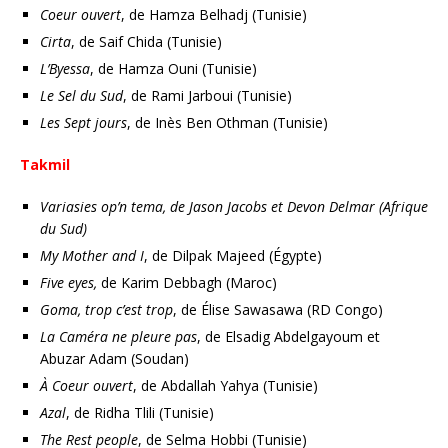
Coeur ouvert
, de Hamza Belhadj (Tunisie)
Cirta
, de Saif Chida (Tunisie)
L’Byessa
, de Hamza Ouni (Tunisie)
Le Sel du Sud
, de Rami Jarboui (Tunisie)
Les Sept jours
, de Inès Ben Othman (Tunisie)
Takmil
Variasies op’n tema, de Jason Jacobs et Devon Delmar (Afrique
du Sud)
My Mother and I
, de Dilpak Majeed (Égypte)
Five eyes,
de Karim Debbagh (Maroc)
Goma, trop c’est trop
, de Élise Sawasawa (RD Congo)
La Caméra ne pleure pas
, de Elsadig Abdelgayoum et
Abuzar Adam (Soudan)
À Coeur ouvert
, de Abdallah Yahya (Tunisie)
Azal
, de Ridha Tlili (Tunisie)
The Rest people
, de Selma Hobbi (Tunisie)