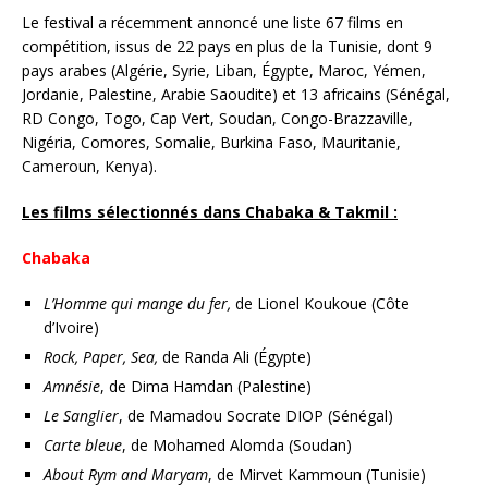
Le festival a récemment annoncé une liste 67 films en
compétition, issus de 22 pays en plus de la Tunisie, dont 9
pays arabes (Algérie, Syrie, Liban, Égypte, Maroc, Yémen,
Jordanie, Palestine, Arabie Saoudite) et 13 africains (Sénégal,
RD Congo, Togo, Cap Vert, Soudan, Congo-Brazzaville,
Nigéria, Comores, Somalie, Burkina Faso, Mauritanie,
Cameroun, Kenya).
Les films sélectionnés dans Chabaka & Takmil :
Chabaka
L’Homme qui mange du fer,
de Lionel Koukoue (Côte
d’Ivoire)
Rock, Paper, Sea,
de Randa Ali (Égypte)
Amnésie
, de Dima Hamdan (Palestine)
Le Sanglier
, de Mamadou Socrate DIOP (Sénégal)
Carte bleue
, de Mohamed Alomda (Soudan)
About Rym and Maryam
, de Mirvet Kammoun (Tunisie)