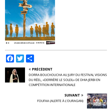
F
T
P
a
w
ar
PRÉCÉDENT
c
it
ta
DORRA BOUCHOUCHA AU JURY DU FESTIVAL VISIONS
e
te
g
DU RÉEL, «DERRIÈRE LE SOLEIL» DE DHIA JERBI EN
COMPÉTITION INTERNATIONALE
b
r
e
SUIVANT
o
r
FOUFAA (ALERTE À L’OURAGAN)
o